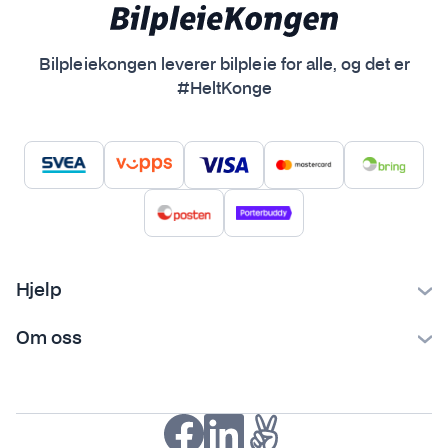
Bilpleiekongen leverer bilpleie for alle, og det er
#HeltKonge
Hjelp
Kontakt oss
Om oss
Ofte stilte spørsmål
Bilpleiekongen
Frakt og levering
Bilpleietips
Retur og reklamasjon
NAF-medlem