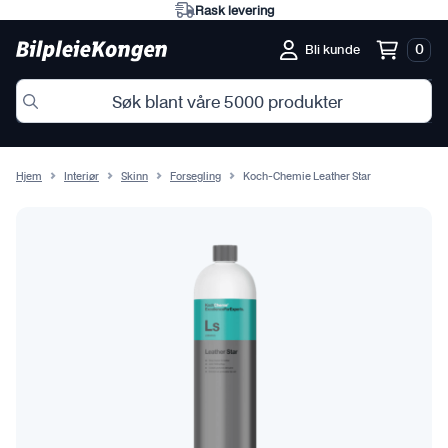
Rask levering
0
Bli kunde
Hjem
Interiør
Skinn
Forsegling
Koch-Chemie Leather Star