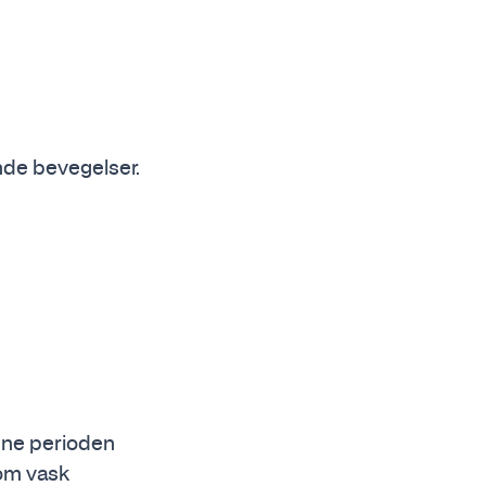
ende bevegelser.
nne perioden
om vask