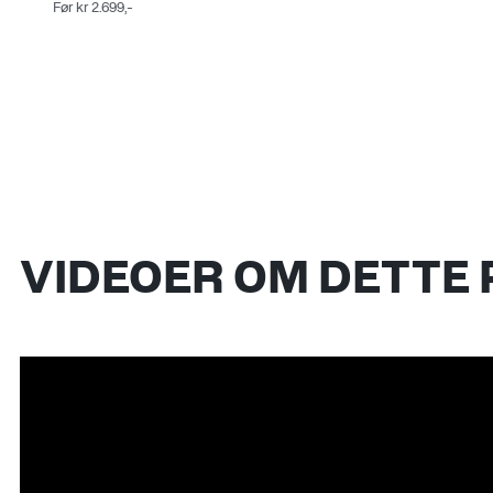
Før
kr
2.699
,-
VIDEOER OM DETTE