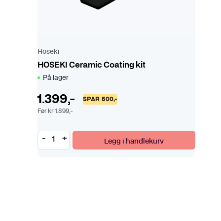
Hoseki
HOSEKI Ceramic Coating kit
På lager
1.399
,-
SPAR
500
,-
Før
kr
1.899
,-
Legg i handlekurv