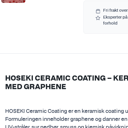
Fri frakt over
Eksperter på
forhold
HOSEKI CERAMIC COATING – K
MED GRAPHENE
HOSEKI Ceramic Coating er en keramisk coating utvi
Formuleringen inneholder graphene og danner en 
UV-stråler, sur nedbør, smuss og kjemisk påvirkni