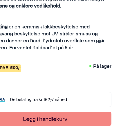
lans og enklere vedlikehold.
Sprayflaske og pumpekanne
Se alt i Metall
Verktøy
Tørkehåndkle
Se alt i Verktøy
Vaskebøtte
ing
er en keramisk lakkbeskyttelse med
gvarig beskyttelse mot UV-stråler, smuss og
Se alt i Bilvasktilbehør
en danner en hard, hydrofob overflate som gjør
ren. Forventet holdbarhet på 5 år.
mi
På lager
SPAR
500
,-
Delbetaling fra
kr
162
,-
/måned
Legg i handlekurv