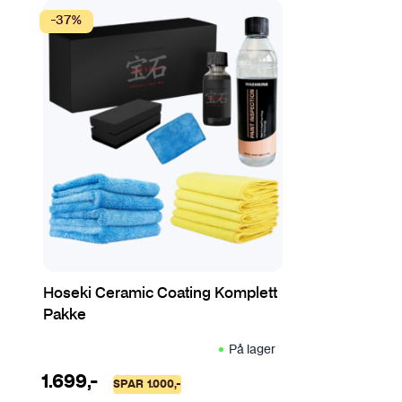
-37%
Hoseki Ceramic Coating Komplett
Pakke
På lager
1.699
,-
SPAR
1.000
,-