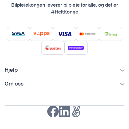
Bilpleiekongen leverer bilpleie for alle, og det er
#HeltKonge
Hjelp
Kontakt oss
Om oss
Ofte stilte spørsmål
Bilpleiekongen
Frakt og levering
Bilpleietips
Retur og reklamasjon
NAF-medlem
Fordeler med SVEA
Kjøpsvilkår