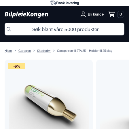
Rask levering
0
Bli kunde
Hjem
Garasjen
Skadedyr
Gasspatron til STA 25 – Holder til 25 slag
-9%