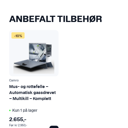
ANBEFALT TILBEHØR
-10%
Camro
Mus- og rottefelle –
Automatisk gassdrevet
– Multikill – Komplett
Kun 1 på lager
2.655
,-
Før
kr
2.950
,-