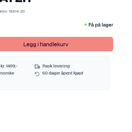
Sprayflaske og pumpekanne
Se alt i Metall
Verktøy
ktnr:
18814-20
Tørkehåndkle
Se alt i Verktøy
Få på lager
Vaskebøtte
Se alt i Bilvasktilbehør
Legg i handlekurv
mi
 kr. 1499,-
Rask levering
 norske
60 dager åpent kjøpt