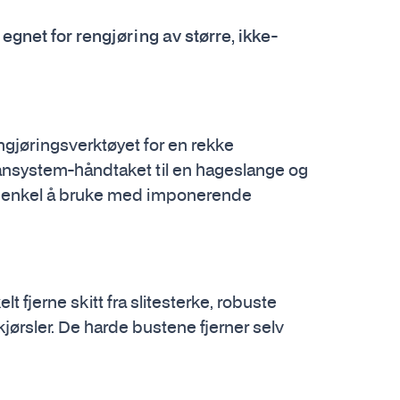
net for rengjøring av større, ikke-
gjøringsverktøyet for en rekke
eansystem-håndtaket til en hageslange og
eldig enkel å bruke med imponerende
lt fjerne skitt fra slitesterke, robuste
kjørsler. De harde bustene fjerner selv