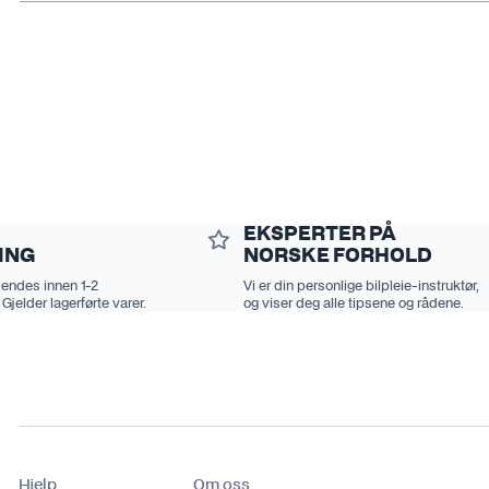
EKSPERTER PÅ
ING
NORSKE FORHOLD
sendes innen 1-2
Vi er din personlige bilpleie-instruktør,
 Gjelder lagerførte varer.
og viser deg alle tipsene og rådene.
Hjelp
Om oss