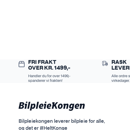
FRI FRAKT
RASK
OVER KR. 1499,-
LEVER
Handler du for over 1499,-
Alle ordre 
spanderer vi frakten!
virkedager.
Bilpleiekongen leverer bilpleie for alle,
og det er #HeltKonge