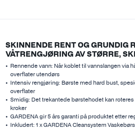
SKINNENDE RENT OG GRUNDIG R
VÅTRENGJØRING AV STØRRE, SK
Rennende vann: Når koblet til vannslangen via hå
overflater utendørs
Intensiv rengjøring: Børste med hard bust, spesi
overflater
Smidig: Det trekantede børstehodet kan roteres ru
kroker
GARDENA gir 5 års garanti på produktet etter reg
Inkludert: 1 x GARDENA Cleansystem Vaskebørst