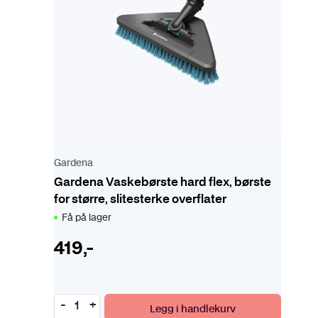
Gardena
Gardena Vaskebørste hard flex, børste
for større, slitesterke overflater
Få på lager
419
,-
Legg i handlekurv