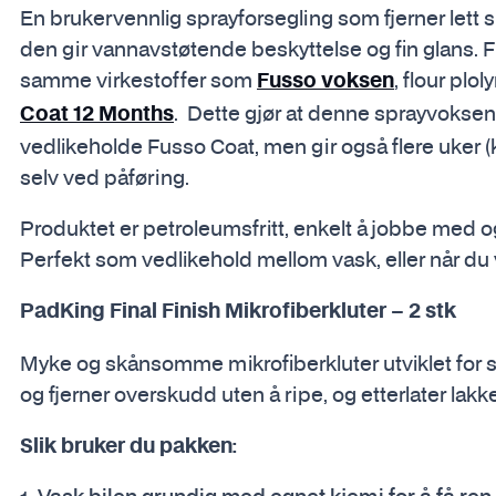
En brukervennlig sprayforsegling som fjerner lett
den gir vannavstøtende beskyttelse og fin glans. 
samme virkestoffer som
, flour pl
Fusso voksen
. Dette gjør at denne sprayvoksen 
Coat 12 Months
vedlikeholde Fusso Coat, men gir også flere uker 
selv ved påføring.
Produktet er petroleumsfritt, enkelt å jobbe med og 
Perfekt som vedlikehold mellom vask, eller når du vi
PadKing Final Finish Mikrofiberkluter – 2 stk
Myke og skånsomme mikrofiberkluter utviklet for si
og fjerner overskudd uten å ripe, og etterlater lakke
Slik bruker du pakken: