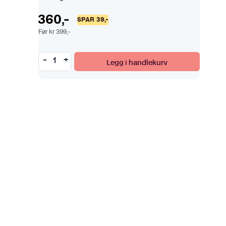
360
,-
SPAR
39
,-
Før
kr
399
,-
Legg i handlekurv