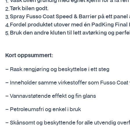
Vask bilen grundig med egnet kjemi for å få ren
Tørk bilen godt.
Spray Fusso Coat Speed & Barrier på ett panel
Fordel produktet utover med én PadKing Final F
Bruk den andre kluten til lett avtørking og perfek
Kort oppsummert:
– Rask rengjøring og beskyttelse i ett steg
– Inneholder samme virkestoffer som Fusso Coat
– Vannavstøtende effekt og fin glans
– Petroleumsfri og enkel i bruk
– Skånsomt og beskyttende for alle utvendig overfl