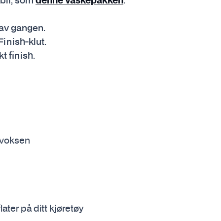
 bil, som
denne vaskepakken
.
 av gangen.
inish-klut.
t finish.
 voksen
ater på ditt kjøretøy