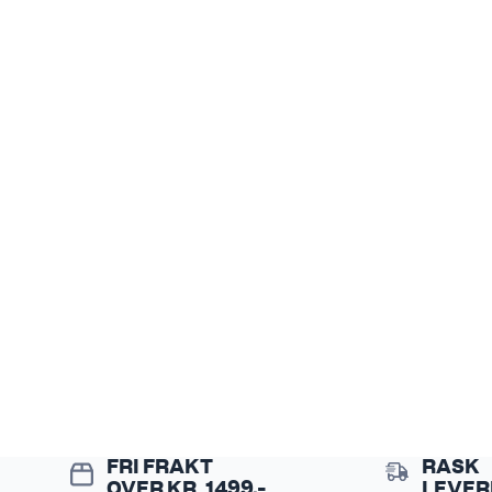
FRI FRAKT
RASK
OVER KR. 1499,-
LEVER