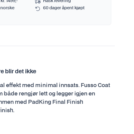
 kr. 1499,-
Rask levering
 norske
60 dager åpent kjøpt
 blir det ikke
al effekt med minimal innsats. Fusso Coat
 både rengjør lett og legger igjen en
ammen med PadKing Final Finish
inish.