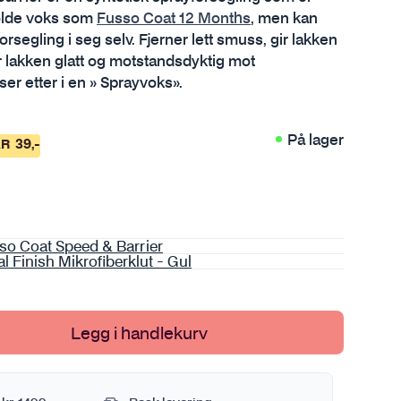
 holde voks som
Fusso Coat 12 Months
, men kan
Sprayflaske og pumpekanne
Se alt i Metall
Verktøy
segling i seg selv. Fjerner lett smuss, gir lakken
Tørkehåndkle
r lakken glatt og motstandsdyktig mot
Se alt i Verktøy
Vaskebøtte
 ser etter i en » Sprayvoks».
Se alt i Bilvasktilbehør
På lager
AR
39
,-
mi
so Coat Speed & Barrier
l Finish Mikrofiberklut - Gul
Legg i handlekurv