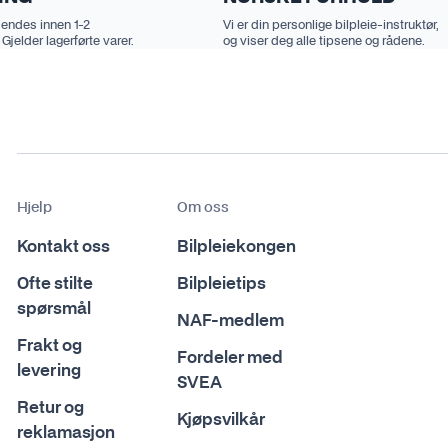
sendes innen 1-2
Vi er din personlige bilpleie-instruktør,
 Gjelder lagerførte varer.
og viser deg alle tipsene og rådene.
Hjelp
Om oss
Kontakt oss
Bilpleiekongen
Ofte stilte
Bilpleietips
spørsmål
NAF-medlem
Frakt og
Fordeler med
levering
SVEA
Retur og
Kjøpsvilkår
reklamasjon