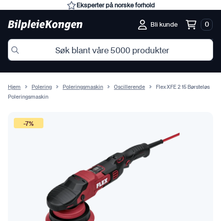
Eksperter på norske forhold
0
Bli kunde
Hjem
Polering
Poleringsmaskin
Oscillerende
Flex XFE 2 15 Børsteløs
Poleringsmaskin
-7%