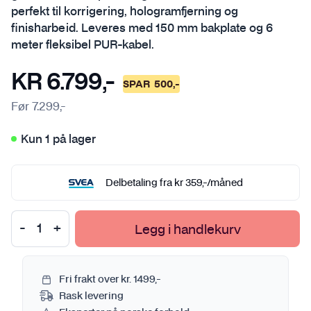
perfekt til korrigering, hologramfjerning og
finisharbeid. Leveres med 150 mm bakplate og 6
meter fleksibel PUR-kabel.
KR
6.799
,-
SPAR
500
,-
Før
7.299
,-
Kun 1 på lager
Delbetaling fra
kr
359
,-
/måned
Legg i handlekurv
Fri frakt over kr. 1499,-
Rask levering