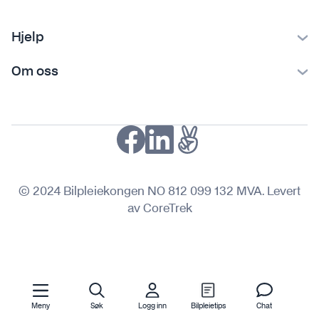
Hjelp
Kontakt oss
Om oss
Ofte stilte spørsmål
Bilpleiekongen
Frakt og levering
Bilpleietips
Retur og reklamasjon
NAF-medlem
Fordeler med SVEA
Kjøpsvilkår
© 2024 Bilpleiekongen NO 812 099 132 MVA. Levert
Personvern
av CoreTrek
Meny
Søk
Logg inn
Bilpleietips
Chat