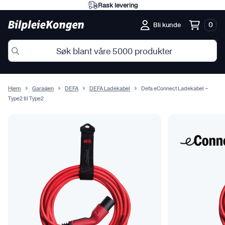
Rask levering
0
Bli kunde
Hjem
Garasjen
DEFA
DEFA Ladekabel
Defa eConnect Ladekabel –
Type2 til Type2