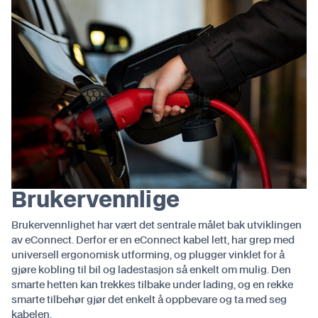
Brukervennlige
Brukervennlighet har vært det sentrale målet bak utviklingen
av eConnect. Derfor er en eConnect kabel lett, har grep med
universell ergonomisk utforming, og plugger vinklet for å
gjøre kobling til bil og ladestasjon så enkelt om mulig. Den
smarte hetten kan trekkes tilbake under lading, og en rekke
smarte tilbehør gjør det enkelt å oppbevare og ta med seg
kabelen.