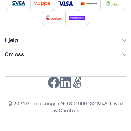
Hjelp
Kontakt oss
Om oss
Ofte stilte spørsmål
Bilpleiekongen
Frakt og levering
Bilpleietips
Retur og reklamasjon
NAF-medlem
Fordeler med SVEA
Kjøpsvilkår
© 2024 Bilpleiekongen NO 812 099 132 MVA. Levert
Personvern
av CoreTrek