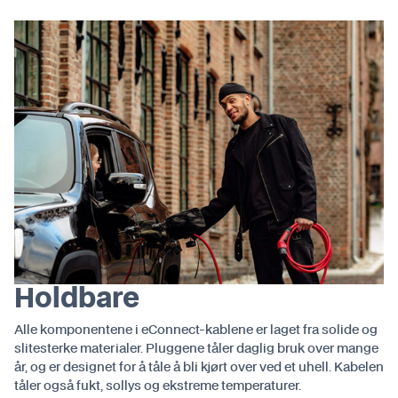
Holdbare
Alle komponentene i eConnect-kablene er laget fra solide og
slitesterke materialer. Pluggene tåler daglig bruk over mange
år, og er designet for å tåle å bli kjørt over ved et uhell. Kabelen
tåler også fukt, sollys og ekstreme temperaturer.