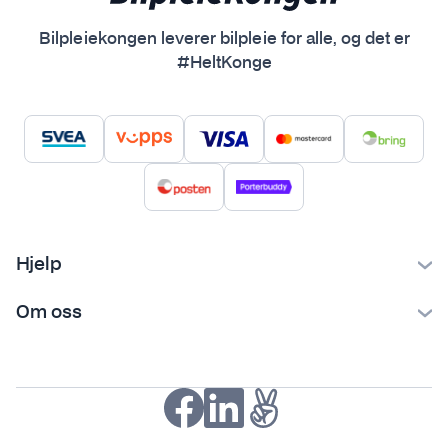
Bilpleiekongen leverer bilpleie for alle, og det er
#HeltKonge
Hjelp
Kontakt oss
Om oss
Ofte stilte spørsmål
Bilpleiekongen
Frakt og levering
Bilpleietips
Retur og reklamasjon
NAF-medlem
Fordeler med SVEA