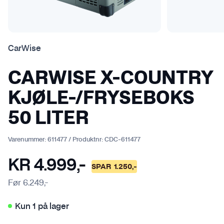
CarWise
CARWISE X-COUNTRY
KJØLE-/FRYSEBOKS
50 LITER
Varenummer:
611477
/
Produktnr:
CDC-611477
KR
4.999
,-
SPAR
1.250
,-
Før
6.249
,-
Kun 1 på lager