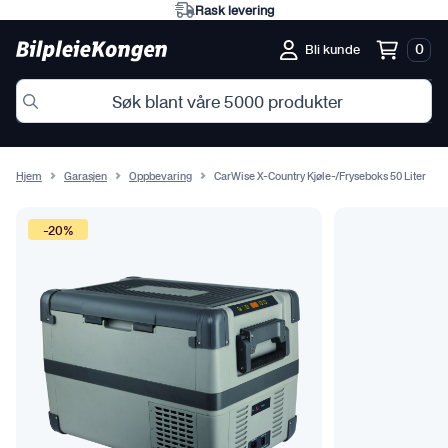
Rask levering
0
Bli kunde
Hjem
Garasjen
Oppbevaring
CarWise X-Country Kjøle-/Fryseboks 50 Liter
-20%