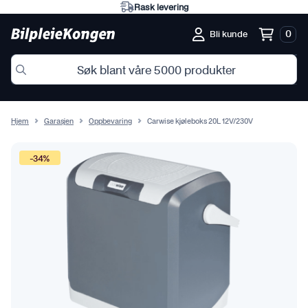
Rask levering
0
Bli kunde
Hjem
Garasjen
Oppbevaring
Carwise kjøleboks 20L 12V/230V
-34%