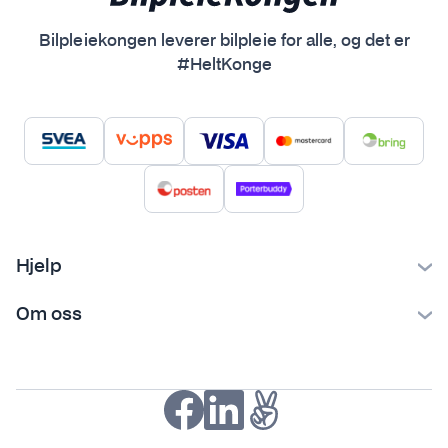
Bilpleiekongen leverer bilpleie for alle, og det er
#HeltKonge
Hjelp
Kontakt oss
Om oss
Ofte stilte spørsmål
Bilpleiekongen
Frakt og levering
Bilpleietips
Retur og reklamasjon
NAF-medlem
Fordeler med SVEA