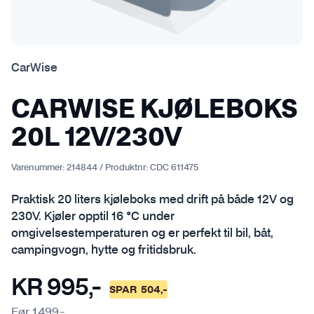
CarWise
CARWISE KJØLEBOKS
20L 12V/230V
Varenummer:
214844
/
Produktnr:
CDC 611475
Praktisk 20 liters kjøleboks med drift på både 12V og
230V. Kjøler opptil 16 °C under
omgivelsestemperaturen og er perfekt til bil, båt,
campingvogn, hytte og fritidsbruk.
KR
995
,-
SPAR
504
,-
Før
1.499
,-