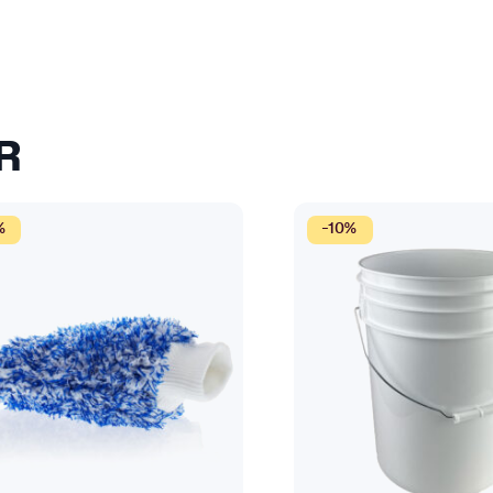
R
%
-10%