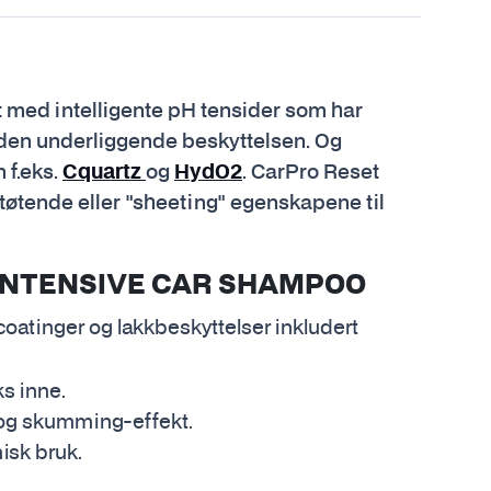
 med intelligente pH tensider som har
 i den underliggende beskyttelsen. Og
 f.eks.
Cquartz
og
HydO2
. CarPro Reset
tøtende eller "sheeting" egenskapene til
INTENSIVE CAR SHAMPOO
coatinger og lakkbeskyttelser inkludert
ks inne.
- og skumming-effekt.
isk bruk.