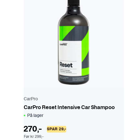
e
t
t
e
p
r
o
d
u
k
t
e
t
CarPro
h
CarPro Reset Intensive Car Shampoo
a
På lager
r
f
270
,-
SPAR
29
,-
l
Før
kr
299
,-
e