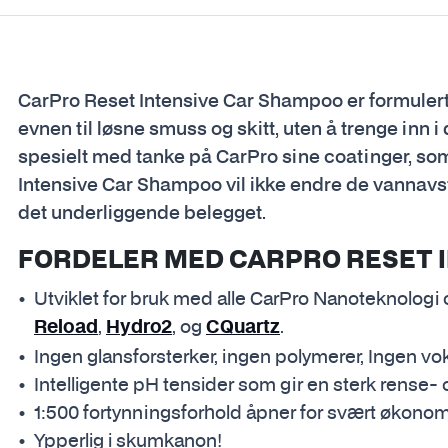
CarPro Reset Intensive Car Shampoo er formulert
evnen til løsne smuss og skitt, uten å trenge inn
spesielt med tanke på CarPro sine coatinger, som
Intensive Car Shampoo vil ikke endre de vannavs
det underliggende belegget.
FORDELER MED CARPRO RESET 
Utviklet for bruk med alle CarPro Nanoteknologi 
,
, og
.
Reload
Hydro2
CQuartz
Ingen glansforsterker, ingen polymerer, Ingen vo
Intelligente pH tensider som gir en sterk rense
1:500 fortynningsforhold åpner for svært økonom
Ypperlig i skumkanon!