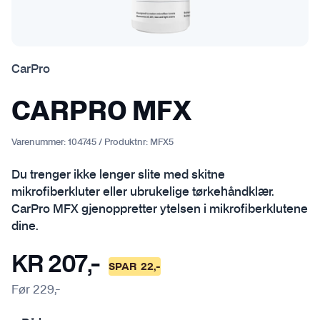
CarPro
CARPRO MFX
Varenummer:
104745
/
Produktnr:
MFX5
Du trenger ikke lenger slite med skitne
mikrofiberkluter eller ubrukelige tørkehåndklær.
CarPro MFX gjenoppretter ytelsen i mikrofiberklutene
dine.
KR
207
,-
SPAR
22
,-
Før
229
,-