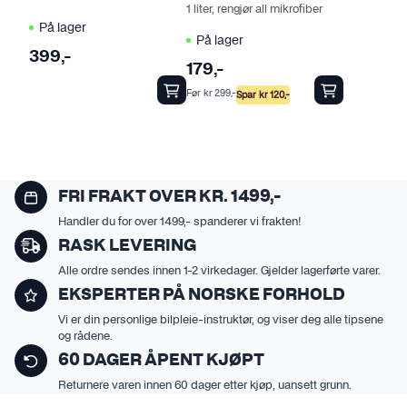
1 liter, rengjør all mikrofiber
k
På lager
t
På lager
399
,-
e
179
,-
t
Før
kr
299
,-
Spar
kr
120
,-
h
a
r
f
l
FRI FRAKT OVER KR. 1499,-
e
Handler du for over 1499,- spanderer vi frakten!
r
RASK LEVERING
e
Alle ordre sendes innen 1-2 virkedager. Gjelder lagerførte varer.
v
EKSPERTER PÅ NORSKE FORHOLD
a
Vi er din personlige bilpleie-instruktør, og viser deg alle tipsene
r
og rådene.
i
60 DAGER ÅPENT KJØPT
a
Returnere varen innen 60 dager etter kjøp, uansett grunn.
n