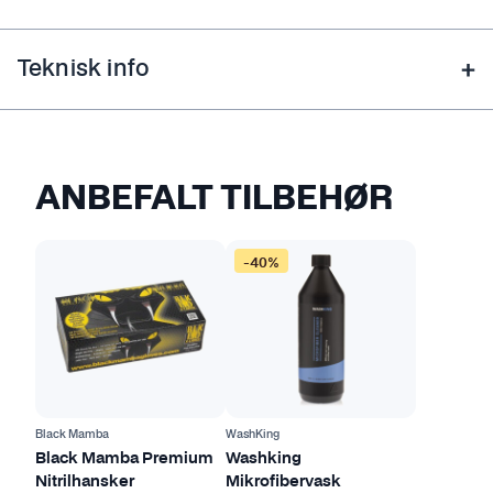
Teknisk info
ANBEFALT TILBEHØR
D
-40%
e
t
t
e
p
r
o
Black Mamba
WashKing
d
Black Mamba Premium
Washking
Nitrilhansker
Mikrofibervask
u