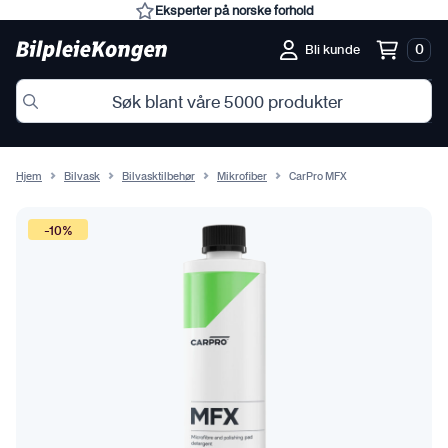
Eksperter på norske forhold
0
Bli kunde
Hjem
Bilvask
Bilvasktilbehør
Mikrofiber
CarPro MFX
-10%