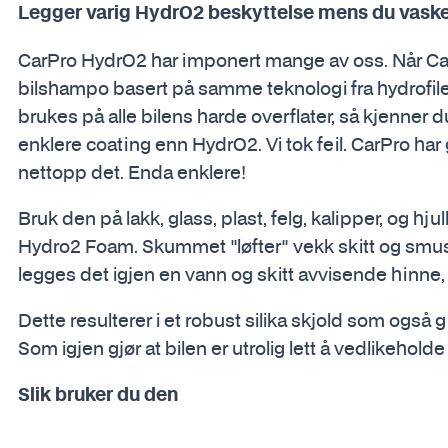
Legger varig HydrO2 beskyttelse mens du vaske
CarPro HydrO2 har imponert mange av oss. Når Ca
bilshampo basert på samme teknologi fra hydrofile g
brukes på alle bilens harde overflater, så kjenner du i
enklere coating enn HydrO2. Vi tok feil. CarPro har
nettopp det. Enda enklere!
Bruk den på lakk, glass, plast, felg, kalipper, og h
Hydro2 Foam. Skummet "løfter" vekk skitt og smus
legges det igjen en vann og skitt avvisende hinne,
Dette resulterer i et robust silika skjold som også 
Som igjen gjør at bilen er utrolig lett å vedlikehold
Slik bruker du den