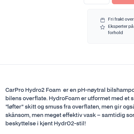
Fri frakt over
Eksperter på
forhold
CarPro Hydro2 Foam er en pH-nøytral bilshampo, lag
bilens overflate. HydroFoam er utformet med et 
"løfter" skitt og smuss fra overflaten, men gir ogs
skånsom, men meget effektiv vask – samtidig so
beskyttelse i kjent HydrO2-stil!