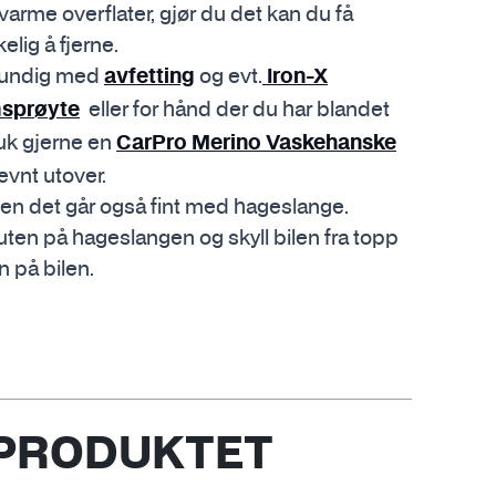
varme overflater, gjør du det kan du få
lig å fjerne.
grundig med
og evt.
avfetting
Iron-X
eller for hånd der du har blandet
sprøyte
uk gjerne en
CarPro Merino Vaskehanske
evnt utover.
men det går også fint med hageslange.
uten på hageslangen og skyll bilen fra topp
n på bilen.
 PRODUKTET