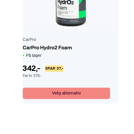
u
k
t
e
t
CarPro
h
CarPro Hydro2 Foam
a
På lager
r
f
342
,-
SPAR
37
,-
l
Før
kr
379
,-
e
r
e
Velg alternativ
v
a
r
i
a