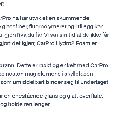
r!
rPro nå har utviklet en skummende
lassfiber, fluorpolymerer og i tillegg kan
gjen hva du får. Vi sa i sin tid at du ikke får
 gjort det igjen; CarPro Hydro2 Foam er
julbrønn. Dette er raskt og enkelt med CarPro
s nesten magisk, mens i skyllefasen
 som umiddelbart binder seg til underlaget.
gir en enestående glans og glatt overflate.
e og holde ren lenger.