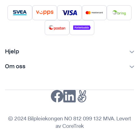
Hjelp
Kontakt oss
Om oss
Ofte stilte spørsmål
Bilpleiekongen
Frakt og levering
Bilpleietips
Retur og reklamasjon
NAF-medlem
Fordeler med SVEA
Kjøpsvilkår
© 2024 Bilpleiekongen NO 812 099 132 MVA. Levert
Personvern
av CoreTrek