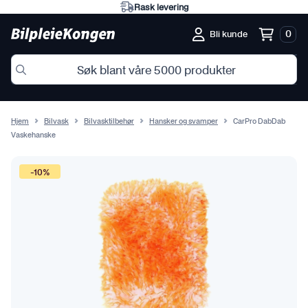
Rask levering
0
Bli kunde
Hjem
Bilvask
Bilvasktilbehør
Hansker og svamper
CarPro DabDab
Vaskehanske
-10%