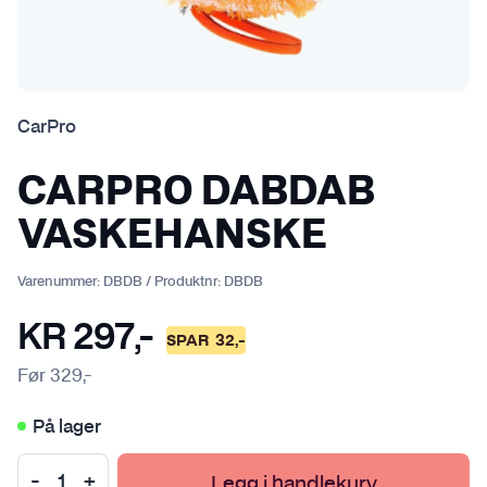
CarPro
CARPRO DABDAB
VASKEHANSKE
Varenummer:
DBDB
/
Produktnr:
DBDB
KR
297
,-
SPAR
32
,-
Før
329
,-
På lager
Legg i handlekurv