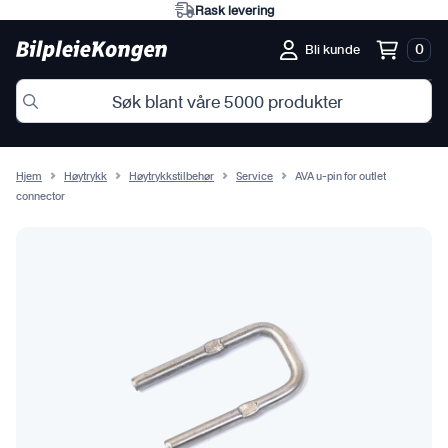
Rask levering
0
Bli kunde
Hjem
Høytrykk
Høytrykkstilbehør
Service
AVA u-pin for outlet
connector