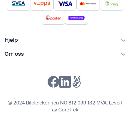
Hjelp
Kontakt oss
Om oss
Ofte stilte spørsmål
Bilpleiekongen
Frakt og levering
Bilpleietips
Retur og reklamasjon
NAF-medlem
Fordeler med SVEA
Kjøpsvilkår
© 2024 Bilpleiekongen NO 812 099 132 MVA. Levert
Personvern
av CoreTrek