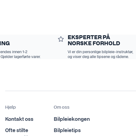
EKSPERTER PÅ
ING
NORSKE FORHOLD
sendes innen 1-2
Vi er din personlige bilpleie-instruktør,
 Gjelder lagerførte varer.
og viser deg alle tipsene og rådene.
Hjelp
Om oss
Kontakt oss
Bilpleiekongen
Ofte stilte
Bilpleietips