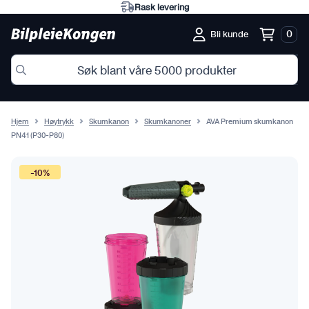
Rask levering
0
Bli kunde
Hjem
Høytrykk
Skumkanon
Skumkanoner
AVA Premium skumkanon
PN41 (P30-P80)
-10%