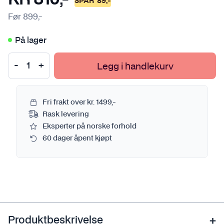
SPAR
89
,-
Før
899
,-
På lager
Legg i handlekurv
Fri frakt over kr. 1499,-
Rask levering
Eksperter på norske forhold
60 dager åpent kjøpt
Produktbeskrivelse