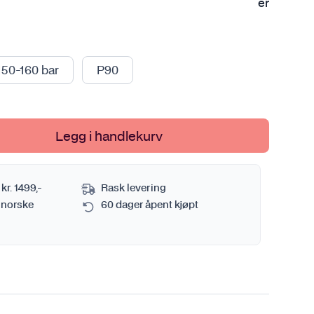
er
Sprayflaske og pumpekanne
Se alt i Metall
Verktøy
Tørkehåndkle
Se alt i Verktøy
Vaskebøtte
150-160 bar
P90
Se alt i Bilvasktilbehør
mi
Legg i handlekurv
 kr. 1499,-
Rask levering
 norske
60 dager åpent kjøpt