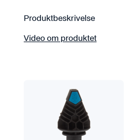
Produktbeskrivelse
Video om produktet
D
e
t
t
e
p
r
o