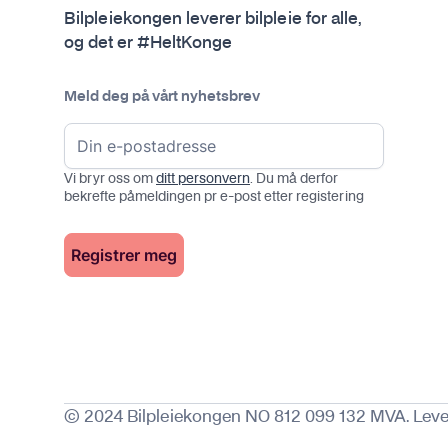
k
Bilpleiekongen leverer bilpleie for alle,
a
og det er #HeltKonge
n
v
e
Meld deg på vårt nyhetsbrev
l
g
e
Vi bryr oss om
ditt personvern
. Du må derfor
s
bekrefte påmeldingen pr e-post etter registering
p
å
p
r
o
d
u
k
t
© 2024 Bilpleiekongen NO 812 099 132 MVA. Leve
s