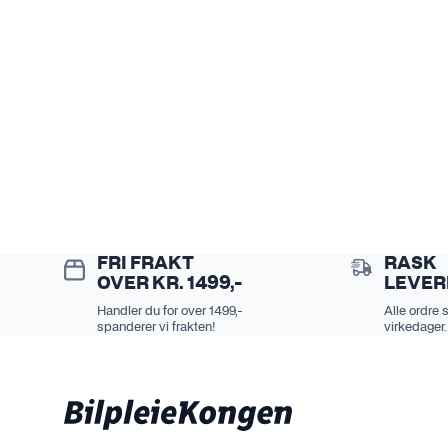
n
t
e
r
.
A
l
t
e
r
n
FRI FRAKT
RASK
a
OVER KR. 1499,-
LEVER
t
Handler du for over 1499,-
Alle ordre 
spanderer vi frakten!
virkedager.
i
v
e
n
e