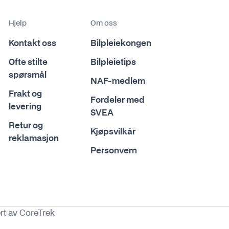
Hjelp
Om oss
Kontakt oss
Bilpleiekongen
Ofte stilte
Bilpleietips
spørsmål
NAF-medlem
Frakt og
Fordeler med
levering
SVEA
Retur og
Kjøpsvilkår
reklamasjon
Personvern
rt av CoreTrek