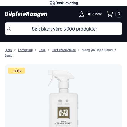
Rask levering
0
Bli kunde
Hjem
Forsegling
Lakk
Hurtigbeskyttelse
Autoglym Rapid Ceramic
Spray
-30%