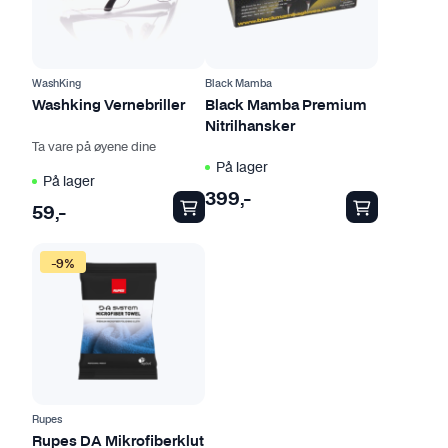
e
p
r
o
WashKing
Black Mamba
d
Washking Vernebriller
Black Mamba Premium
Nitrilhansker
u
Ta vare på øyene dine
k
På lager
t
På lager
399
,-
e
59
,-
t
D
h
-9%
e
a
t
r
t
f
e
l
p
e
r
r
o
e
Rupes
d
v
Rupes DA Mikrofiberklut