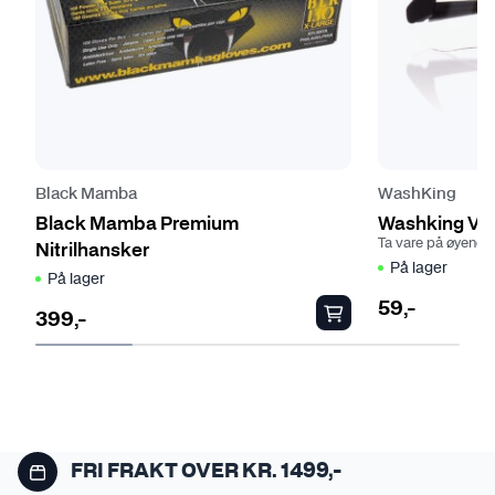
n
v
t
e
e
n
r
e
.
k
A
a
l
n
t
v
Black Mamba
WashKing
e
e
Black Mamba Premium
Washking Ver
r
l
Ta vare på øyene 
Nitrilhansker
På lager
n
g
På lager
a
e
59
,-
399
,-
t
s
D
i
p
e
v
å
t
e
p
t
n
r
e
e
o
p
FRI FRAKT OVER KR. 1499,-
k
d