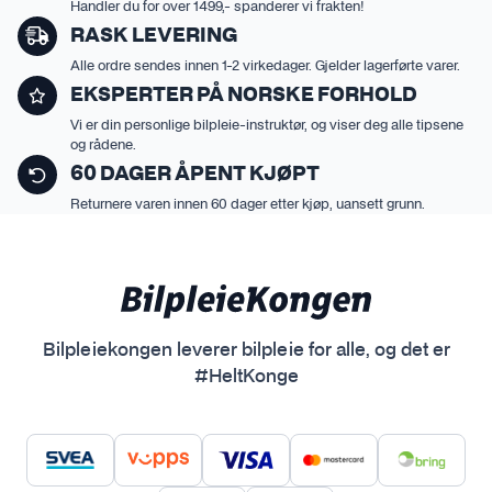
r
Handler du for over 1499,- spanderer vi frakten!
a
u
o
RASK LEVERING
n
k
d
v
t
Alle ordre sendes innen 1-2 virkedager. Gjelder lagerførte varer.
u
e
s
EKSPERTER PÅ NORSKE FORHOLD
k
l
i
Vi er din personlige bilpleie-instruktør, og viser deg alle tipsene
t
g
d
og rådene.
e
e
e
60 DAGER ÅPENT KJØPT
t
s
n
Returnere varen innen 60 dager etter kjøp, uansett grunn.
h
p
a
å
r
p
f
r
l
o
e
Bilpleiekongen leverer bilpleie for alle, og det er
d
r
#HeltKonge
u
e
k
v
t
a
s
r
i