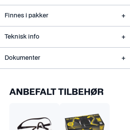
Finnes i pakker
Teknisk info
Dokumenter
ANBEFALT TILBEHØR
D
e
t
t