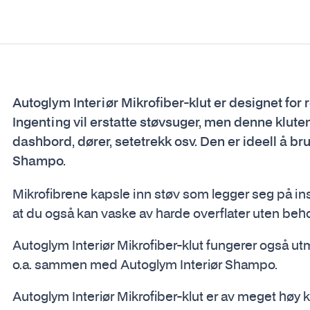
Autoglym Interiør Mikrofiber-klut er designet for 
Ingenting vil erstatte støvsuger, men denne kluten
dashbord, dører, setetrekk osv. Den er ideell å 
Shampo.
Mikrofibrene kapsle inn støv som legger seg på ins
at du også kan vaske av harde overflater uten beho
Autoglym Interiør Mikrofiber-klut fungerer også utme
o.a. sammen med Autoglym Interiør Shampo.
Autoglym Interiør Mikrofiber-klut er av meget høy kvali