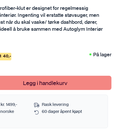
Sprayflaske og pumpekanne
Se alt i Metall
rofiber-klut er designet for regelmessig
Verktøy
interiør. Ingenting vil erstatte støvsuger, men
Tørkehåndkle
Se alt i Verktøy
st når du skal vaske/ tørke dashbord, dører,
Vaskebøtte
r ideell å bruke sammen med Autoglym Interiør
Se alt i Bilvasktilbehør
mi
På lager
R
40
,-
Legg i handlekurv
 kr. 1499,-
Rask levering
 norske
60 dager åpent kjøpt