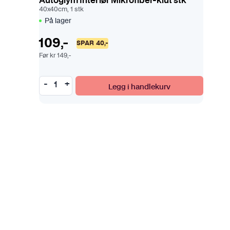
Autoglym Interiør Mikrofiber-klut stk
40x40cm, 1 stk
På lager
109
,-
SPAR
40
,-
Før
kr
149
,-
Legg i handlekurv