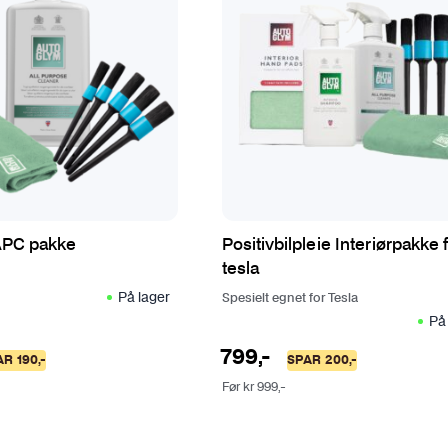
APC pakke
Positivbilpleie Interiørpakke 
tesla
På lager
Spesielt egnet for Tesla
På
799
,-
AR
190
,-
SPAR
200
,-
Før
kr
999
,-