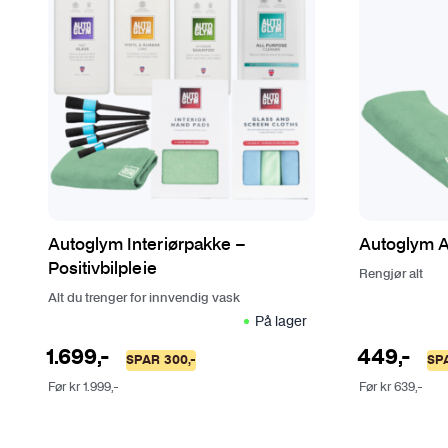
Autoglym Interiørpakke –
Autoglym 
Positivbilpleie
Rengjør alt
Alt du trenger for innvendig vask
På lager
1.699
,-
449
,-
SPAR
300
,-
SP
Før
kr
1.999
,-
Før
kr
639
,-