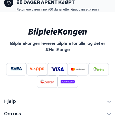
60 DAGER ÅPENT KJØPT
i
Returnere varen innen 60 dager etter kjøp, uansett grunn.
a
n
t
e
r
.
Bilpleiekongen leverer bilpleie for alle, og det er
A
#HeltKonge
l
t
e
r
n
a
t
i
Hjelp
v
Kontakt oss
e
Om oss