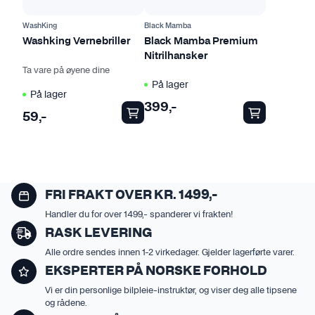
r
o
WashKing
Black Mamba
d
Washking Vernebriller
Black Mamba Premium
Nitrilhansker
u
Ta vare på øyene dine
k
På lager
t
På lager
399
,-
e
59
,-
t
h
a
r
f
FRI FRAKT OVER KR. 1499,-
l
Handler du for over 1499,- spanderer vi frakten!
e
RASK LEVERING
r
Alle ordre sendes innen 1-2 virkedager. Gjelder lagerførte varer.
e
EKSPERTER PÅ NORSKE FORHOLD
v
Vi er din personlige bilpleie-instruktør, og viser deg alle tipsene
a
og rådene.
r