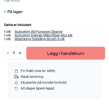
Før
639
,-
På lager
Dette er inkludert
1 stk
Autoglym All Purpose Cleaner
1 stk
Autoglym Interiør Mikrofiber-klut stk
1 stk
Washking Detailing Brush 5-pk
Legg i handlekurv
Fri frakt over kr. 1499,-
Rask levering
Eksperter på norske forhold
60 dager åpent kjøpt