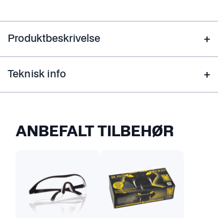
Produktbeskrivelse
Teknisk info
ANBEFALT TILBEHØR
D
e
t
t
e
p