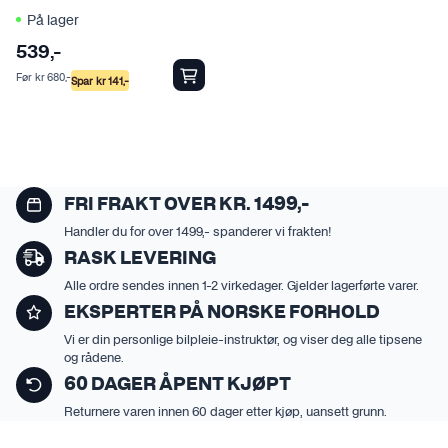
På lager
539
,-
Før
kr
680
,-
Spar
kr
141
,-
FRI FRAKT OVER KR. 1499,-
Handler du for over 1499,- spanderer vi frakten!
RASK LEVERING
Alle ordre sendes innen 1-2 virkedager. Gjelder lagerførte varer.
EKSPERTER PÅ NORSKE FORHOLD
Vi er din personlige bilpleie-instruktør, og viser deg alle tipsene
og rådene.
60 DAGER ÅPENT KJØPT
Returnere varen innen 60 dager etter kjøp, uansett grunn.