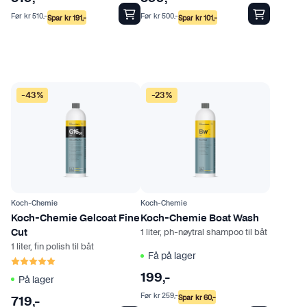
n
n
e
t
t
Før
kr
510
,-
Før
kr
500
,-
Spar
kr
191
,-
Spar
kr
101
,-
n
e
e
e
r
r
k
.
.
a
A
A
n
l
l
-43%
-23%
v
t
t
e
e
e
l
r
r
g
n
n
e
a
a
s
t
t
p
Koch-Chemie
Koch-Chemie
i
i
å
Koch-Chemie Gelcoat Fine
Koch-Chemie Boat Wash
v
v
1 liter, ph-nøytral shampoo til båt
Cut
p
e
e
1 liter, fin polish til båt
r
Få på lager
Karakter:
5.0 av 5 mulige
n
n
o
e
e
199
,-
På lager
d
k
k
Før
kr
259
,-
Spar
kr
60
,-
u
719
,-