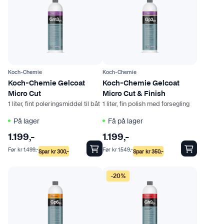
d
d
e
e
n
n
Koch-Chemie
Koch-Chemie
Koch-Chemie Gelcoat
Koch-Chemie Gelcoat
Micro Cut
Micro Cut & Finish
1 liter, fint poleringsmiddel til båt
1 liter, fin polish med forsegling
På lager
Få på lager
1.199
,-
1.199
,-
Før
kr
1.499
,-
Før
kr
1.549
,-
Spar
kr
300
,-
Spar
kr
350
,-
-20%