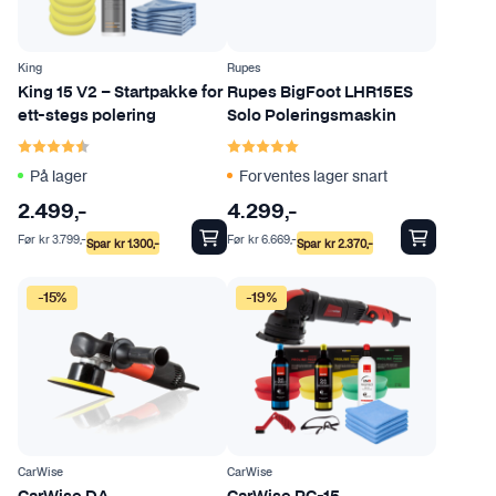
King
Rupes
King 15 V2 – Startpakke for
Rupes BigFoot LHR15ES
ett-stegs polering
Solo Poleringsmaskin
Karakter:
4.5 av 5 mulige
Karakter:
5.0 av 5 mulige
På lager
Forventes lager snart
2.499
,-
4.299
,-
Før
kr
3.799
,-
Før
kr
6.669
,-
Spar
kr
1.300
,-
Spar
kr
2.370
,-
-15%
-19%
CarWise
CarWise