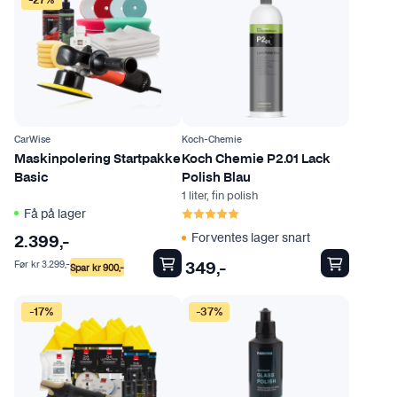
t
e
r
n
a
t
i
CarWise
Koch-Chemie
v
Maskinpolering Startpakke
Koch Chemie P2.01 Lack
e
Basic
Polish Blau
n
1 liter, fin polish
Karakter:
5.0 av 5 mulige
Få på lager
e
k
Forventes lager snart
2.399
,-
a
Før
kr
3.299
,-
Spar
kr
900
,-
349
,-
n
v
-17%
-37%
e
l
g
e