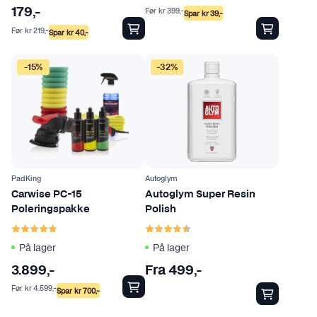
Før
kr
399
,-
179
,-
Spar
kr
39
,-
Før
kr
219
,-
Spar
kr
40
,-
D
-15%
-32%
e
t
t
e
p
r
o
PadKing
Autoglym
d
Carwise PC-15
Autoglym Super Resin
Poleringspakke
Polish
u
Karakter:
5.0 av 5 mulige
Karakter:
4.7 av 5 mulige
k
t
På lager
På lager
e
3.899
,-
Fra
499
,-
t
Før
kr
4.599
,-
Spar
kr
700
,-
h
a