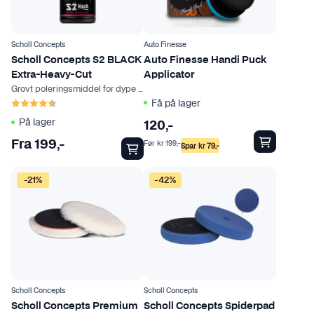
p
r
o
Scholl Concepts
Auto Finesse
d
Scholl Concepts S2 BLACK
Auto Finesse Handi Puck
Extra-Heavy-Cut
Applicator
u
Grovt poleringsmiddel for dype riper og defekter
k
Karakter:
4.7 av 5 mulige
Få på lager
t
På lager
120
,-
e
Før
kr
199
,-
t
Fra
199
,-
Spar
kr
79
,-
h
D
D
a
-21%
-42%
e
e
r
t
t
f
t
t
l
e
e
e
p
p
r
r
r
e
o
o
Scholl Concepts
Scholl Concepts
v
d
d
Scholl Concepts Premium
Scholl Concepts Spiderpad