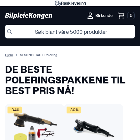
Eksperter på norske forhold
0
Bli kunde
Hjem
SESONGSTART: Polering
DE BESTE
POLERINGSPAKKENE TIL
BEST PRIS NÅ!
-34%
-36%