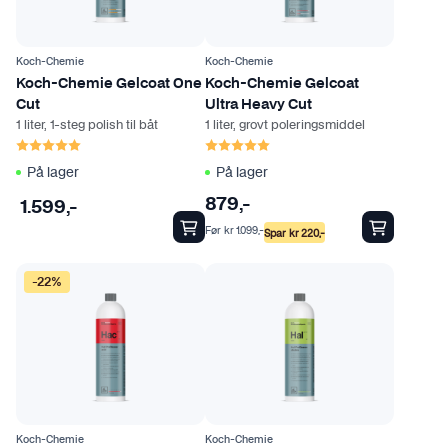
Koch-Chemie
Koch-Chemie
Koch-Chemie Gelcoat One
Koch-Chemie Gelcoat
Cut
Ultra Heavy Cut
1 liter, 1-steg polish til båt
1 liter, grovt poleringsmiddel
Karakter:
5.0 av 5 mulige
Karakter:
5.0 av 5 mulige
På lager
På lager
879
,-
1.599
,-
Før
kr
1.099
,-
Spar
kr
220
,-
-22%
Koch-Chemie
Koch-Chemie