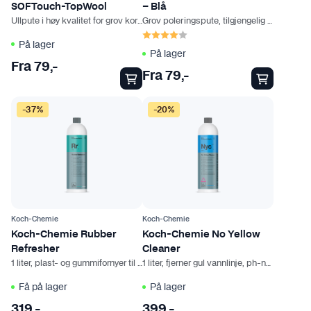
a
SOFTouch-TopWool
– Blå
u
u
r
Ullpute i høy kvalitet for grov korrigering
Grov poleringspute, tilgjengelig fra 75mm til 150mm
k
k
Karakter:
4.0 av 5 mulige
i
t
t
På lager
a
På lager
e
e
n
Fra
79
,-
t
t
Fra
79
,-
t
h
h
e
a
a
-37%
-20%
r
r
r
.
f
f
A
l
l
l
e
e
t
r
r
e
e
e
r
Koch-Chemie
Koch-Chemie
v
v
n
Koch-Chemie Rubber
Koch-Chemie No Yellow
a
a
a
Refresher
Cleaner
r
r
1 liter, plast- og gummifornyer til båt
1 liter, fjerner gul vannlinje, ph-nøytral
t
i
i
i
Få på lager
På lager
a
a
v
319
,-
399
,-