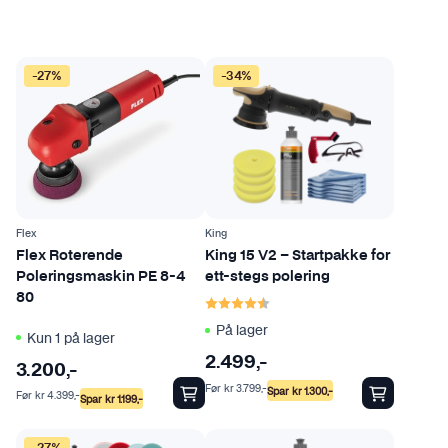
r
f
l
-27%
-34%
e
r
e
v
a
r
i
Flex
King
Flex Roterende
King 15 V2 – Startpakke for
a
Poleringsmaskin PE 8-4
ett-stegs polering
n
Karakter:
4.5 av 5 mulige
80
t
På lager
e
Kun 1 på lager
r
2.499
,-
3.200
,-
.
Før
kr
3.799
,-
Spar
kr
1.300
,-
Før
kr
4.399
,-
Spar
kr
1.199
,-
A
l
-27%