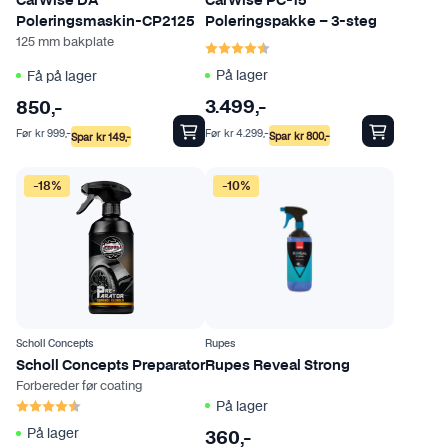
CarWise DA
CarWise PC-15
Poleringsmaskin-CP2125
Poleringspakke – 3-steg
125 mm bakplate
Karakter:
4.8 av 5 mulige
På lager
Få på lager
3.499
,-
850
,-
Før
kr
4.299
,-
Før
kr
999
,-
Spar
kr
800
,-
Spar
kr
149
,-
-18%
-10%
Scholl Concepts
Rupes
Scholl Concepts Preparator
Rupes Reveal Strong
Forbereder før coating
Karakter:
4.6 av 5 mulige
På lager
På lager
360
,-