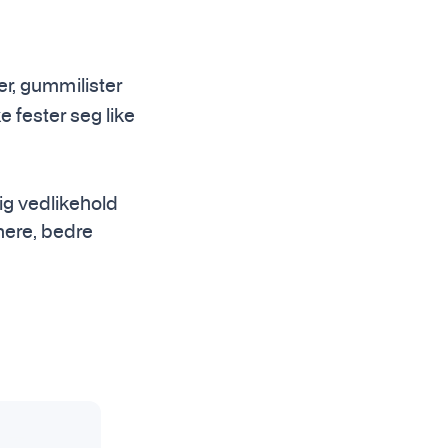
r, gummilister
e fester seg like
tig vedlikehold
enere, bedre