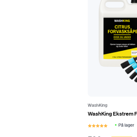
WashKing
WashKing Ekstrem 
Karakter:
5.0 av 5
På lager