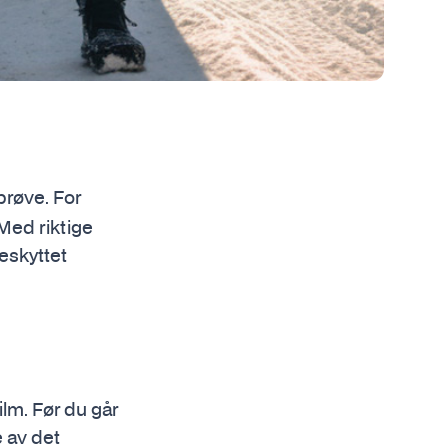
prøve. For
 Med riktige
eskyttet
film. Før du går
 av det