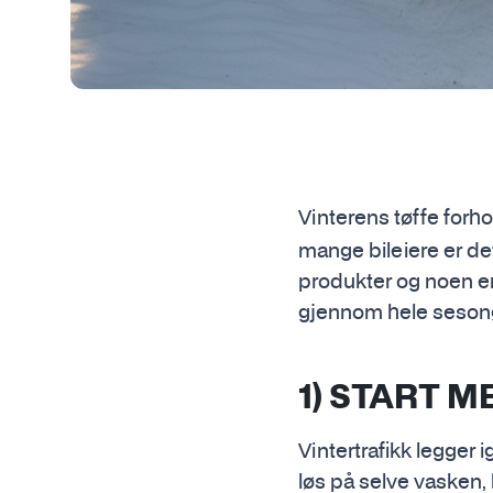
Vinterens tøffe for
mange bileiere er de
produkter og noen en
gjennom hele seson
1) START M
Vintertrafikk legger ig
løs på selve vasken,