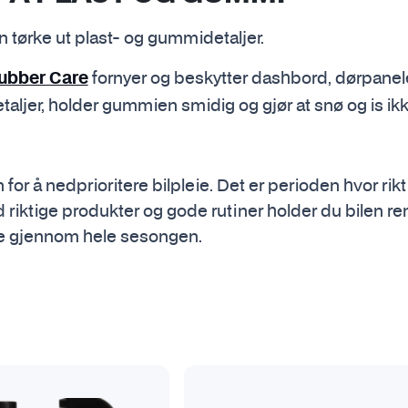
an tørke ut plast- og gummidetaljer.
fornyer og beskytter dashbord, dørpanele
ubber Care
aljer, holder gummien smidig og gjør at snø og is ikk
n for å nedprioritere bilpleie. Det er perioden hvor rik
d riktige produkter og gode rutiner holder du bilen r
re gjennom hele sesongen.