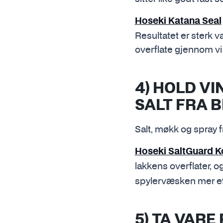
Hoseki Katana Seal
Resultatet er sterk
overflate gjennom vi
4) HOLD V
SALT FRA B
Salt, møkk og spray fr
Hoseki SaltGuard K
lakkens overflater, o
spylervæsken mer effe
5) TA VARE