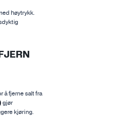
 med høytrykk.
sdyktig
 FJERN
å fjerne salt fra
gjør
)
ggere kjøring.