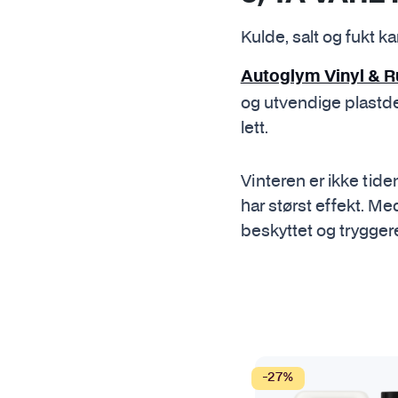
Kulde, salt og fukt k
Autoglym Vinyl & R
og utvendige plastdet
lett.
Vinteren er ikke tide
har størst effekt. Me
beskyttet og trygge
-27%