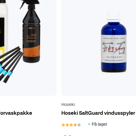
Hoseki
Forvaskpakke
Hoseki SaltGuard vindusspyler 
 mulige
Karakter:
3.7 av 5 mulige
På lager