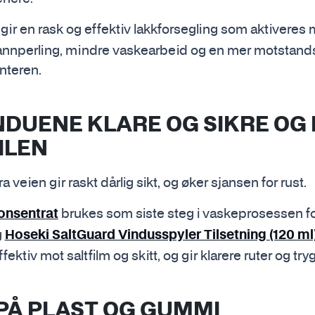
gir en rask og effektiv lakkforsegling som aktiveres
 vannperling, mindre vaskearbeid og en mer motstand
nteren.
INDUENE KLARE OG SIKRE OG
ILEN
a veien gir raskt dårlig sikt, og øker sjansen for rust.
brukes som siste steg i vaskeprosessen for 
onsentrat
g
Hoseki SaltGuard Vindusspyler Tilsetning (120 ml
ktiv mot saltfilm og skitt, og gir klarere ruter og try
 PÅ PLAST OG GUMMI