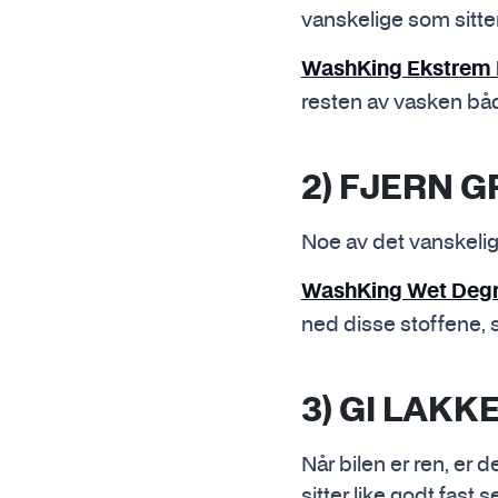
vanskelige som sitter
WashKing Ekstrem 
resten av vasken båd
2) FJERN G
Noe av det vanskeligst
WashKing Wet Degr
ned disse stoffene, s
3) GI LAK
Når bilen er ren, er d
sitter like godt fast 