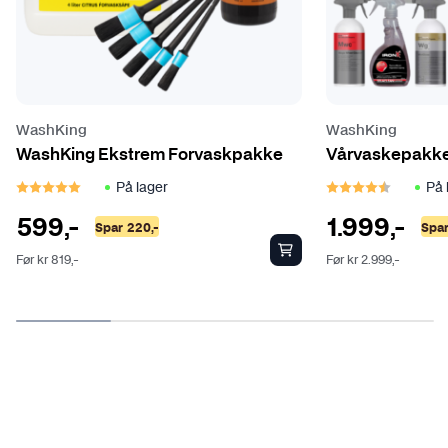
WashKing
WashKing
WashKing Ekstrem Forvaskpakke
Vårvaskepakk
Karakter:
5.0 av 5 mulige
Karakter:
4.5 
På lager
På 
599
,-
1.999
,-
Spar
220
,-
Spa
Før
kr
819
,-
Før
kr
2.999
,-