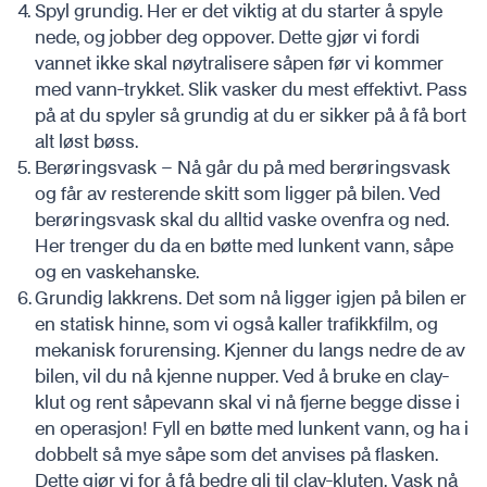
Spyl grundig. Her er det viktig at du starter å spyle
nede, og jobber deg oppover. Dette gjør vi fordi
vannet ikke skal nøytralisere såpen før vi kommer
med vann-trykket. Slik vasker du mest effektivt. Pass
på at du spyler så grundig at du er sikker på å få bort
alt løst bøss.
Berøringsvask – Nå går du på med berøringsvask
og får av resterende skitt som ligger på bilen. Ved
berøringsvask skal du alltid vaske ovenfra og ned.
Her trenger du da en bøtte med lunkent vann, såpe
og en vaskehanske.
Grundig lakkrens. Det som nå ligger igjen på bilen er
en statisk hinne, som vi også kaller trafikkfilm, og
mekanisk forurensing. Kjenner du langs nedre de av
bilen, vil du nå kjenne nupper. Ved å bruke en clay-
klut og rent såpevann skal vi nå fjerne begge disse i
en operasjon! Fyll en bøtte med lunkent vann, og ha i
dobbelt så mye såpe som det anvises på flasken.
Dette gjør vi for å få bedre gli til clay-kluten. Vask nå