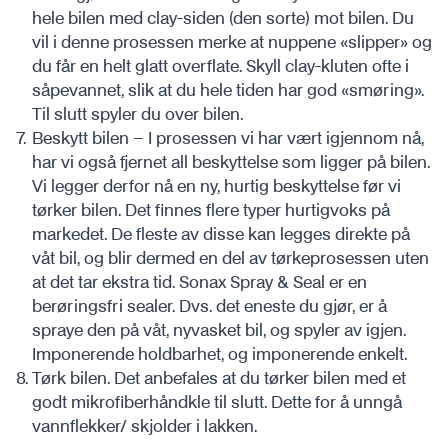
hele bilen med clay-siden (den sorte) mot bilen. Du
vil i denne prosessen merke at nuppene «slipper» og
du får en helt glatt overflate. Skyll clay-kluten ofte i
såpevannet, slik at du hele tiden har god «smøring».
Til slutt spyler du over bilen.
Beskytt bilen – I prosessen vi har vært igjennom nå,
har vi også fjernet all beskyttelse som ligger på bilen.
Vi legger derfor nå en ny, hurtig beskyttelse før vi
tørker bilen. Det finnes flere typer hurtigvoks på
markedet. De fleste av disse kan legges direkte på
våt bil, og blir dermed en del av tørkeprosessen uten
at det tar ekstra tid. Sonax Spray & Seal er en
berøringsfri sealer. Dvs. det eneste du gjør, er å
spraye den på våt, nyvasket bil, og spyler av igjen.
Imponerende holdbarhet, og imponerende enkelt.
Tørk bilen. Det anbefales at du tørker bilen med et
godt mikrofiberhåndkle til slutt. Dette for å unngå
vannflekker/ skjolder i lakken.