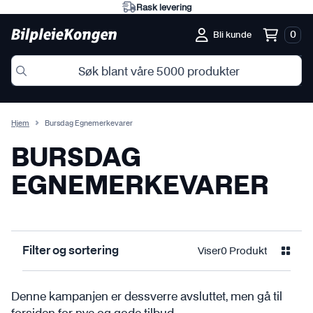
Rask levering
0
Bli kunde
Hjem
Bursdag Egnemerkevarer
BURSDAG
EGNEMERKEVARER
Viser
0 Produkt
Filter og sortering
Denne kampanjen er dessverre avsluttet, men gå til
forsiden
for nye og gode tilbud.