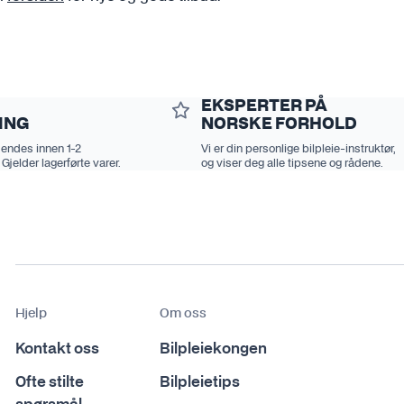
EKSPERTER PÅ
ING
NORSKE FORHOLD
sendes innen 1-2
Vi er din personlige bilpleie-instruktør,
 Gjelder lagerførte varer.
og viser deg alle tipsene og rådene.
Hjelp
Om oss
Kontakt oss
Bilpleiekongen
Ofte stilte
Bilpleietips