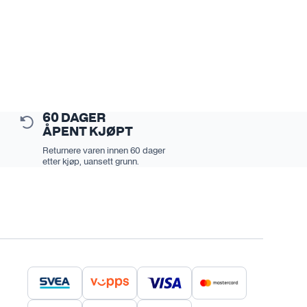
Sprayflaske og pumpekanne
Se alt i Metall
Verktøy
Tørkehåndkle
Se alt i Verktøy
Vaskebøtte
Se alt i Bilvasktilbehør
60 DAGER
mi
ÅPENT KJØPT
Returnere varen innen 60 dager
etter kjøp, uansett grunn.