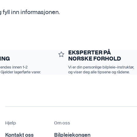
Duftfriskere
last og Vinyl
Se alt i Duftfriskere
 fyll inn informasjonen.
ritid
Motorvask
Skjøteledninger
Håndpolering
ing
jem & fritid
Se alt i Motorvask
Se alt i Skjøteledninger
mp
Se alt i Håndpolering
lay
e
Plast, vinyl og gummi
Skadedyr
EKSPERTER PÅ
Hygiene
Se alt i Plast, vinyl og gum
Se alt i Skadedyr
ING
NORSKE FORHOLD
sendes innen 1-2
Vi er din personlige bilpleie-instruktør,
 Gjelder lagerførte varer.
og viser deg alle tipsene og rådene.
ere Bigboi
Tilbehør til bil
ufttørkere Bigboi
Se alt i Tilbehør til bil
Hjelp
Om oss
Kontakt oss
Bilpleiekongen