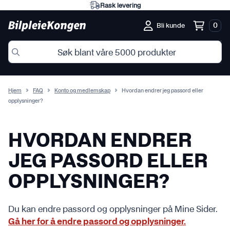
Rask levering
0
Bli kunde
Hjem
FAQ
Konto og medlemskap
Hvordan endrer jeg passord eller
opplysninger?
HVORDAN ENDRER
JEG PASSORD ELLER
OPPLYSNINGER?
Du kan endre passord og opplysninger på Mine Sider.
Gå her for å endre passord og opplysninger.