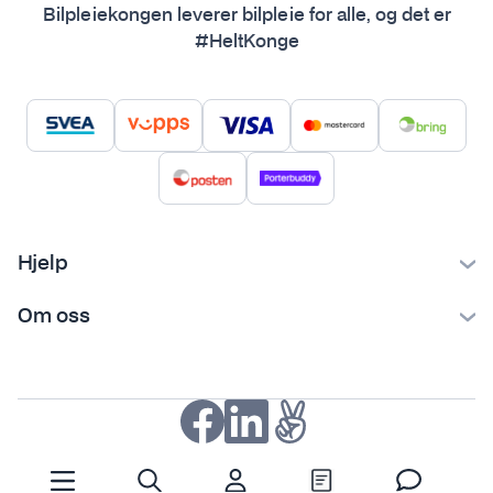
Bilpleiekongen leverer bilpleie for alle, og det er
#HeltKonge
Hjelp
Kontakt oss
Om oss
Ofte stilte spørsmål
Bilpleiekongen
Frakt og levering
Bilpleietips
Retur og reklamasjon
NAF-medlem
Fordeler med SVEA
Kjøpsvilkår