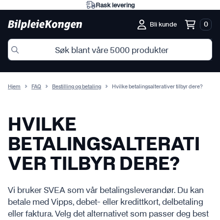
Rask levering
0
Bli kunde
Hjem
FAQ
Bestilling og betaling
Hvilke betalingsalterativer tilbyr dere?
HVILKE
BETALINGSALTERATI
VER TILBYR DERE?
Vi bruker SVEA som vår betalingsleverandør. Du kan
betale med Vipps, debet- eller kredittkort, delbetaling
eller faktura. Velg det alternativet som passer deg best