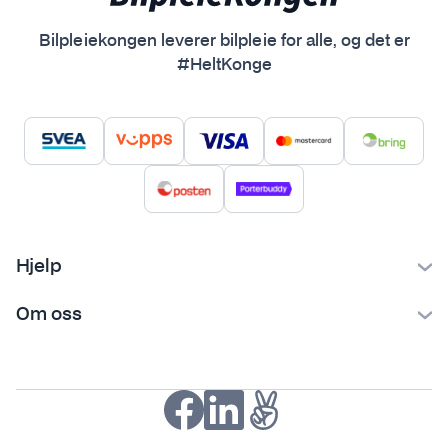
Bilpleiekongen leverer bilpleie for alle, og det er
#HeltKonge
Hjelp
Kontakt oss
Om oss
Ofte stilte spørsmål
Bilpleiekongen
Frakt og levering
Bilpleietips
Retur og reklamasjon
NAF-medlem
Fordeler med SVEA