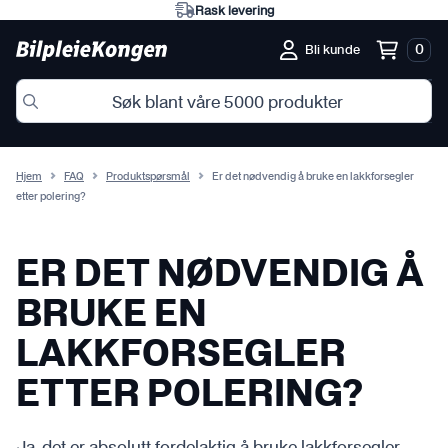
Rask levering
0
Bli kunde
Hjem
FAQ
Produktspørsmål
Er det nødvendig å bruke en lakkforsegler
etter polering?
ER DET NØDVENDIG Å
BRUKE EN
LAKKFORSEGLER
ETTER POLERING?
Ja, det er absolutt fordelaktig å bruke lakkforsegler