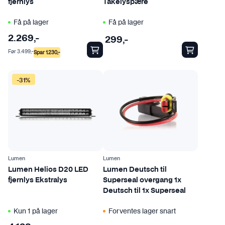
fjernlys
Tåkelyspære
Få på lager
Få på lager
2.269
,-
299
,-
Før
3.499
,-
Spar
1.230
,-
-31%
Lumen
Lumen
Lumen Helios D20 LED
Lumen Deutsch til
fjernlys Ekstralys
Superseal overgang 1x
Deutsch til 1x Superseal
Kun 1 på lager
Forventes lager snart