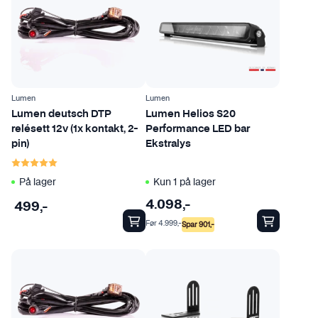
.
A
l
t
e
r
Lumen
Lumen
Lumen deutsch DTP
Lumen Helios S20
n
relésett 12v (1x kontakt, 2-
Performance LED bar
a
pin)
Ekstralys
t
Karakter:
5.0 av 5 mulige
i
På lager
Kun 1 på lager
v
e
4.098
,-
499
,-
n
Før
4.999
,-
Spar
901
,-
e
k
a
n
v