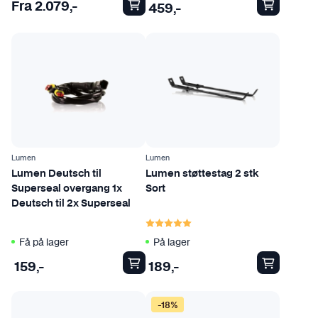
Fra
2.079
,-
e
459
,-
t
h
a
r
f
l
e
r
Lumen
Lumen
e
Lumen Deutsch til
Lumen støttestag 2 stk
v
Superseal overgang 1x
Sort
a
Deutsch til 2x Superseal
r
Karakter:
5.0 av 5 mulige
i
Få på lager
På lager
a
n
159
,-
189
,-
t
e
-18%
r