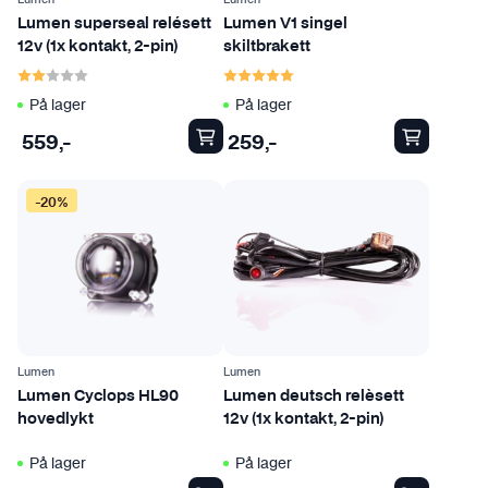
Lumen superseal relésett
Lumen V1 singel
12v (1x kontakt, 2-pin)
skiltbrakett
Karakter:
2.0 av 5 mulige
Karakter:
5.0 av 5 mulige
På lager
På lager
559
,-
259
,-
D
-20%
e
t
t
e
p
r
o
Lumen
Lumen
d
Lumen Cyclops HL90
Lumen deutsch relèsett
hovedlykt
12v (1x kontakt, 2-pin)
u
k
På lager
På lager
t