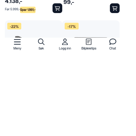
4.138
,-
99
,-
Før
5.999
,-
Spar
1.861
,-
-22%
-17%
Meny
Søk
Logg inn
Bilpleietips
Chat
Lumen
Lumen
Lumen Helios CS20
Lumen Helios SQ16 LED
Performance LED bar
fjernlys
På lager
På lager
3.898
,-
1.999
,-
Før
4.999
,-
Før
2.399
,-
Spar
1.101
,-
Spar
400
,-
-14%