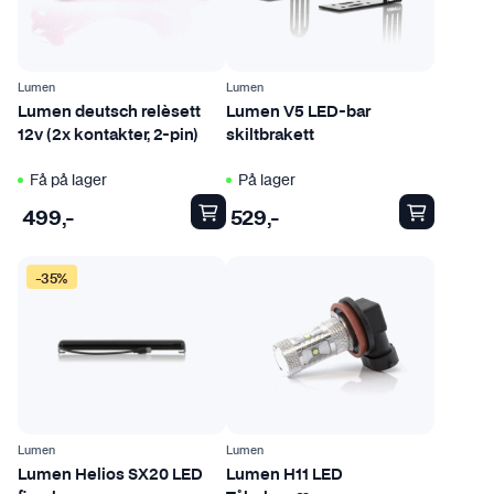
e
l
g
e
Lumen
Lumen
s
Lumen deutsch relèsett
Lumen V5 LED-bar
p
12v (2x kontakter, 2-pin)
skiltbrakett
å
Få på lager
På lager
p
r
499
,-
529
,-
o
d
-35%
u
k
t
s
i
d
e
Lumen
Lumen
Lumen Helios SX20 LED
Lumen H11 LED
n