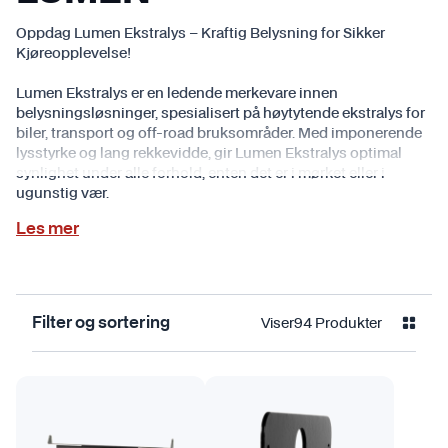
Oppdag Lumen Ekstralys – Kraftig Belysning for Sikker
Kjøreopplevelse!
Lumen Ekstralys er en ledende merkevare innen
belysningsløsninger, spesialisert på høytytende ekstralys for
biler, transport og off-road bruksområder. Med imponerende
lysstyrke og lang rekkevidde, gir Lumen Ekstralys optimal
synlighet under alle forhold, enten det er i mørket eller i
ugunstig vær.
Les mer
Viser
94
Produkter
Filter og sortering