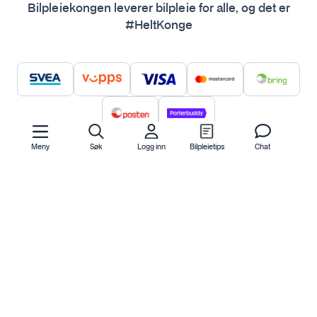
Bilpleiekongen leverer bilpleie for alle, og det er
#HeltKonge
Meny
Søk
Logg inn
Bilpleietips
Chat
Hjelp
Kontakt oss
Om oss
Ofte stilte spørsmål
Bilpleiekongen
Frakt og levering
Bilpleietips
Retur og reklamasjon
NAF-medlem
Fordeler med SVEA
Kjøpsvilkår