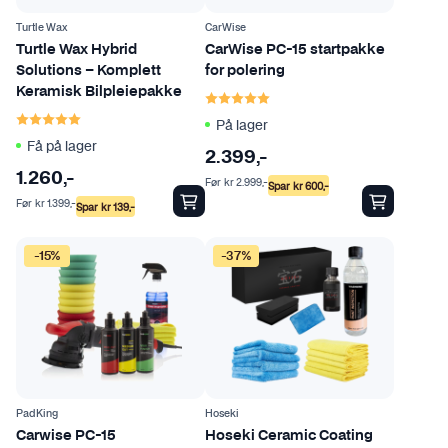
Turtle Wax
CarWise
Turtle Wax Hybrid
CarWise PC-15 startpakke
Solutions – Komplett
for polering
Karakter:
5.0 av 5 mulige
Keramisk Bilpleiepakke
Karakter:
5.0 av 5 mulige
På lager
Få på lager
2.399
,-
1.260
,-
Før
kr
2.999
,-
Spar
kr
600
,-
Før
kr
1.399
,-
Spar
kr
139
,-
-15%
-37%
PadKing
Hoseki
Carwise PC-15
Hoseki Ceramic Coating