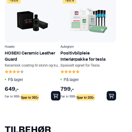
-35%
-20%
Hoseki
Autoglym
HOSEKI Ceramic Leather
Positivbilpleie
Guard
Interiørpakke for tesla
Keramisk coating til skinn og kunstskinn
Spesielt egnet for Tesla
Karakter:
4.0 av 5 mulige
Karakter:
5.0 av 5 mulige
På lager
På lager
649
,-
799
,-
Før
kr
999
,-
Før
kr
999
,-
Spar
kr
350
,-
Spar
kr
200
,-
TILBEHØR