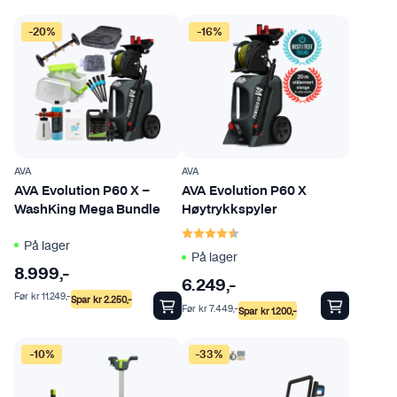
-20%
-16%
AVA
AVA
AVA Evolution P60 X –
AVA Evolution P60 X
WashKing Mega Bundle
Høytrykkspyler
Karakter:
4.7 av 5 mulige
På lager
På lager
8.999
,-
6.249
,-
Før
kr
11.249
,-
Spar
kr
2.250
,-
Før
kr
7.449
,-
Spar
kr
1.200
,-
-10%
-33%