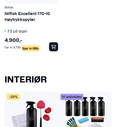
Nilfisk
Nilfisk Excellent 170-10
Høytrykkspyler
Få på lager
4.900
,-
Før
kr
5.799
,-
Spar
kr
899
,-
INTERIØR
-29%
Vi anbefaler