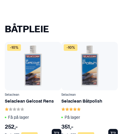
BÅTPLEIE
-10%
-10%
Selaclean
Selaclean
Selaclean Gelcoat Rens
Selaclean Båtpolish
Karakter:
1.0 av 5 mulige
Karakter:
5.0 av 5 mulige
Få på lager
På lager
252
,-
351
,-