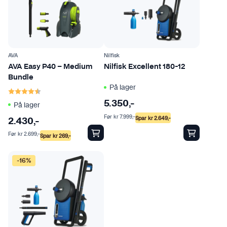
AVA
Nilfisk
AVA Easy P40 – Medium
Nilfisk Excellent 180-12
Bundle
På lager
Karakter:
4.5 av 5 mulige
5.350
,-
På lager
Før
kr
7.999
,-
Spar
kr
2.649
,-
2.430
,-
Før
kr
2.699
,-
Spar
kr
269
,-
-16%