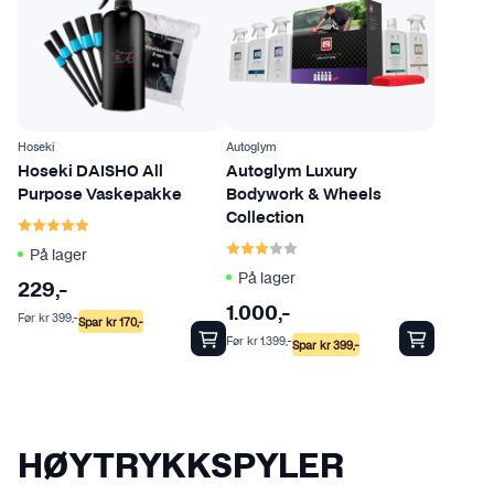
Hoseki
Autoglym
Hoseki DAISHO All
Autoglym Luxury
Purpose Vaskepakke
Bodywork & Wheels
Karakter:
5.0 av 5 mulige
Collection
Karakter:
3.0 av 5 mulige
På lager
På lager
229
,-
1.000
,-
Før
kr
399
,-
Spar
kr
170
,-
Før
kr
1.399
,-
Spar
kr
399
,-
HØYTRYKKSPYLER