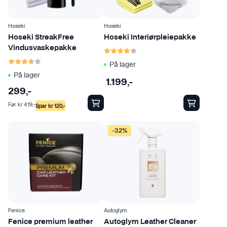
Hoseki
Hoseki
Hoseki StreakFree
Hoseki Interiørpleiepakke
Karakter:
4.0 av 5 mulige
Vindusvaskepakke
Karakter:
3.8 av 5 mulige
På lager
På lager
1.199
,-
299
,-
Før
kr
419
,-
Spar
kr
120
,-
-32%
Fenice
Autoglym
Fenice premium leather
Autoglym Leather Cleaner