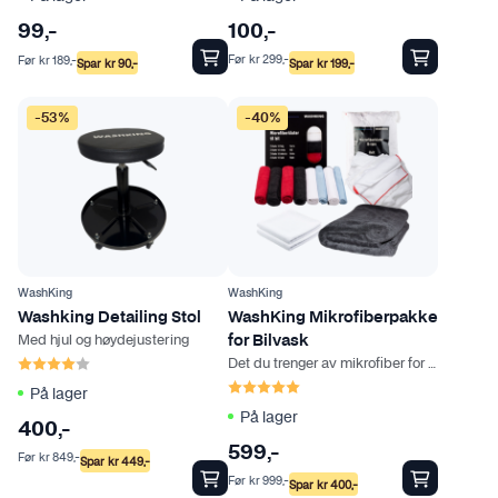
d
100
,-
99
,-
u
Før
kr
299
,-
Før
kr
189
,-
k
Spar
kr
199
,-
Spar
kr
90
,-
t
s
-53%
-40%
i
d
e
n
WashKing
WashKing
Washking Detailing Stol
WashKing Mikrofiberpakke
Med hjul og høydejustering
for Bilvask
Karakter:
4.0 av 5 mulige
Det du trenger av mikrofiber for å komme i gang
Karakter:
5.0 av 5 mulige
På lager
På lager
400
,-
599
,-
Før
kr
849
,-
Spar
kr
449
,-
Før
kr
999
,-
Spar
kr
400
,-