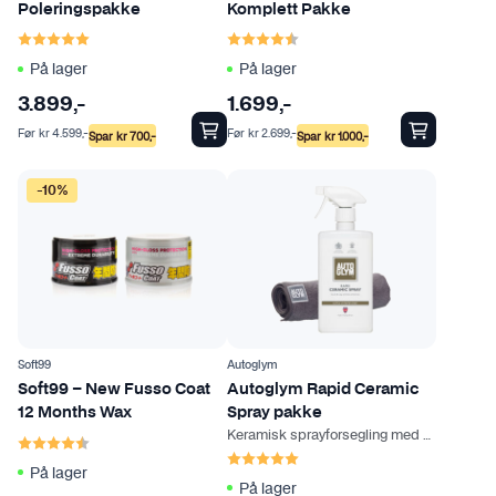
Poleringspakke
Komplett Pakke
Karakter:
5.0 av 5 mulige
Karakter:
4.8 av 5 mulige
På lager
På lager
3.899
,-
1.699
,-
Før
kr
4.599
,-
Før
kr
2.699
,-
Spar
kr
700
,-
Spar
kr
1.000
,-
D
-10%
e
t
t
e
p
r
o
Soft99
Autoglym
d
Soft99 – New Fusso Coat
Autoglym Rapid Ceramic
12 Months Wax
Spray pakke
u
Keramisk sprayforsegling med klut
Karakter:
4.3 av 5 mulige
k
Karakter:
5.0 av 5 mulige
t
På lager
På lager