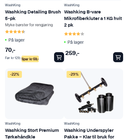
v
WashKing
WashKing
Washking Detailing Brush
Washking B-vare
a
5-pk
Mikrofiberkluter a 1 KG hvit
r
Myke børster for rengjøring
2 pk
i
Karakter:
4.2 av 5 mulige
Karakter:
4.0 av 5 mulige
a
På lager
På lager
n
70
,-
t
259
,-
e
Før
kr
129
,-
Spar
kr
59
,-
r
.
-22%
-29%
A
l
t
e
r
n
WashKing
WashKing
a
Washking Stort Premium
Washking Underspyler
t
Tørkehåndkle
Pakke – Klar til bruk for