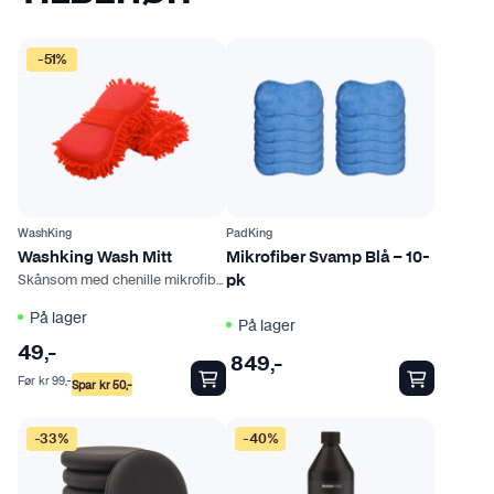
-51%
WashKing
PadKing
Washking Wash Mitt
Mikrofiber Svamp Blå – 10-
Skånsom med chenille mikrofiber
pk
På lager
På lager
49
,-
849
,-
Før
kr
99
,-
Spar
kr
50
,-
D
-33%
-40%
e
t