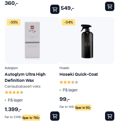
e
360
,-
t
549
,-
h
a
-35%
-34%
r
f
l
e
r
e
Autoglym
Hoseki
v
Autoglym Ultra High
Hoseki Quick-Coat
a
Karakter:
3.8 av 5 mulige
Definition Wax
r
Carnaubabasert voks
På lager
i
Karakter:
4.7 av 5 mulige
a
99
,-
På lager
n
Før
kr
149
,-
Spar
kr
50
,-
1.399
,-
t
Før
kr
2.149
,-
Spar
kr
750
,-
e
r