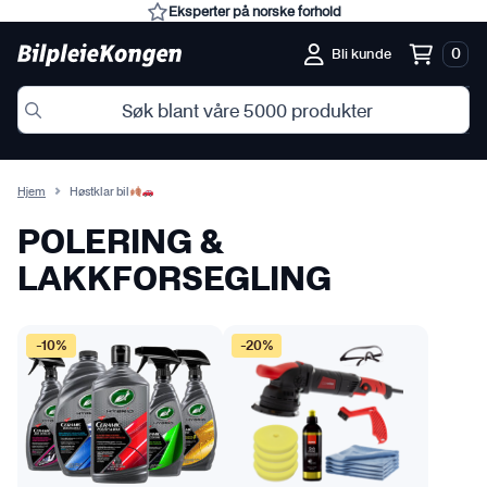
Eksperter på norske forhold
0
Bli kunde
Hjem
Høstklar bil
POLERING &
LAKKFORSEGLING
-10%
-20%