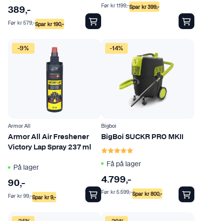
Før
kr
1.199
,-
Spar
kr
399
,-
389
,-
Før
kr
579
,-
Spar
kr
190
,-
-9%
-14%
Armor All
Bigboi
Armor All Air Freshener
BigBoi SUCKR PRO MKII
Karakter:
5.0 av 5 mulige
Victory Lap Spray 237 ml
Få på lager
På lager
4.799
,-
90
,-
Før
kr
5.599
,-
Spar
kr
800
,-
Før
kr
99
,-
Spar
kr
9
,-