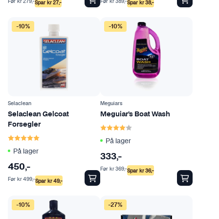
Før
kr
279
,-
Før
kr
389
,-
Spar
kr
27
,-
Spar
kr
38
,-
-10%
-10%
Selaclean
Meguiars
Selaclean Gelcoat
Meguiar’s Boat Wash
Karakter:
4.0 av 5 mulige
Forsegler
Karakter:
5.0 av 5 mulige
På lager
På lager
333
,-
450
,-
Før
kr
369
,-
Spar
kr
36
,-
Før
kr
499
,-
Spar
kr
49
,-
-10%
-27%