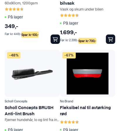
i
60x90cm, 1200gsm
bilvask
v
Karakter:
4.6 av 5 mulige
Vask og skum under bilen
Karakter:
4.5 av 5 mulige
e
På lager
n
På lager
349
,-
e
1.699
,-
Før
kr
449
,-
Spar
kr
100
,-
k
Før
kr
2.399
,-
Spar
kr
700
,-
a
n
-48%
-67%
v
e
l
g
e
s
p
Scholl Concepts
No Brand
å
Scholl Concepts BRUSH
Fleksibel nal til avtørking
p
Anti-lint Brush
rød
Fjerner hundehår, lo og lint fra interiøret
r
Karakter:
4.5 av 5 mulige
o
På lager
På lager