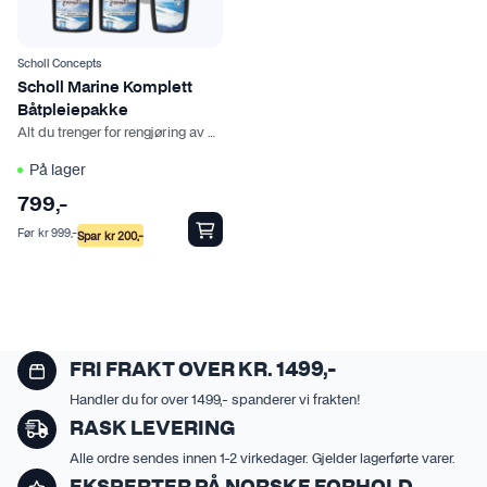
Scholl Concepts
Scholl Marine Komplett
Båtpleiepakke
Alt du trenger for rengjøring av båten
På lager
799
,-
Før
kr
999
,-
Spar
kr
200
,-
FRI FRAKT OVER KR. 1499,-
Handler du for over 1499,- spanderer vi frakten!
RASK LEVERING
Alle ordre sendes innen 1-2 virkedager. Gjelder lagerførte varer.