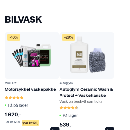
.
A
l
BILVASK
t
e
r
-10%
-26%
n
a
t
i
v
e
Muc-Off
Autoglym
n
Motorsykkel vaskepakke
Autoglym Ceramic Wash &
e
Karakter:
5.0 av 5 mulige
Protect + Vaskehanske
k
Vask og beskytt samtidig
Få på lager
Karakter:
4.8 av 5 mulige
a
n
1.620
,-
På lager
v
Før
kr
1.799
,-
Spar
kr
179
,-
539
,-
e