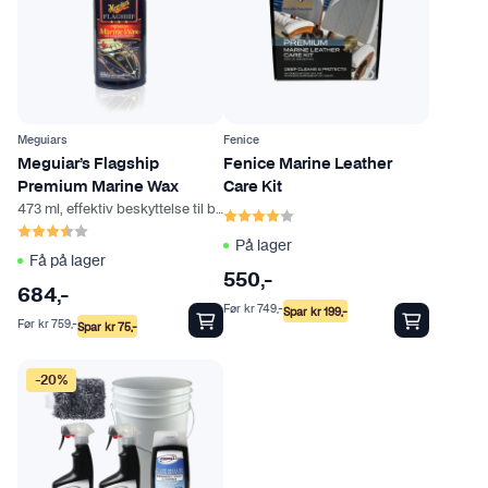
Meguiars
Fenice
Meguiar’s Flagship
Fenice Marine Leather
Premium Marine Wax
Care Kit
473 ml, effektiv beskyttelse til båt
Karakter:
4.0 av 5 mulige
Karakter:
3.7 av 5 mulige
På lager
Få på lager
550
,-
684
,-
Før
kr
749
,-
Spar
kr
199
,-
Før
kr
759
,-
Spar
kr
75
,-
-20%