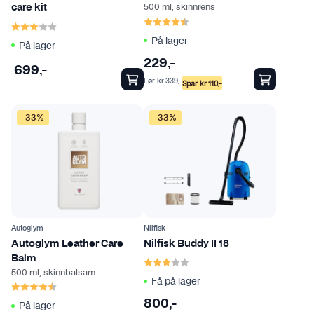
500 ml, skinnrens
care kit
Karakter:
4.8 av 5 mulige
Karakter:
3.0 av 5 mulige
På lager
På lager
229
,-
699
,-
Før
kr
339
,-
Spar
kr
110
,-
-33%
-33%
Autoglym
Nilfisk
Autoglym Leather Care
Nilfisk Buddy II 18
Karakter:
3.0 av 5 mulige
Balm
500 ml, skinnbalsam
Få på lager
Karakter:
4.7 av 5 mulige
800
,-
På lager