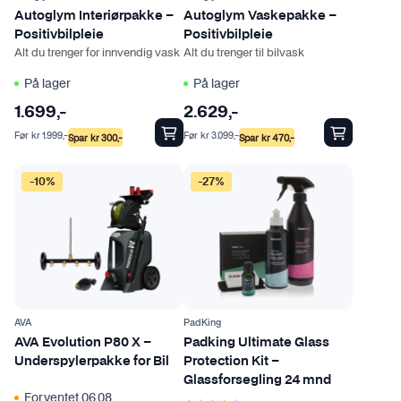
Autoglym Interiørpakke –
Autoglym Vaskepakke –
Positivbilpleie
Positivbilpleie
Alt du trenger for innvendig vask
Alt du trenger til bilvask
På lager
På lager
1.699
,-
2.629
,-
Før
kr
1.999
,-
Før
kr
3.099
,-
Spar
kr
300
,-
Spar
kr
470
,-
-10%
-27%
AVA
PadKing
AVA Evolution P80 X –
Padking Ultimate Glass
Underspylerpakke for Bil
Protection Kit –
Glassforsegling 24 mnd
Forventet 06.08