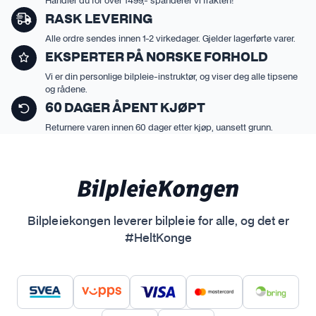
Handler du for over 1499,- spanderer vi frakten!
t
RASK LEVERING
e
Alle ordre sendes innen 1-2 virkedager. Gjelder lagerførte varer.
r
n
EKSPERTER PÅ NORSKE FORHOLD
a
Vi er din personlige bilpleie-instruktør, og viser deg alle tipsene
og rådene.
t
i
60 DAGER ÅPENT KJØPT
v
Returnere varen innen 60 dager etter kjøp, uansett grunn.
e
n
e
k
a
Bilpleiekongen leverer bilpleie for alle, og det er
n
#HeltKonge
v
e
l
g
e