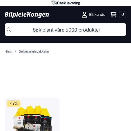
Rask levering
0
Bli kunde
Hjem
De beste julepakkene
-17%