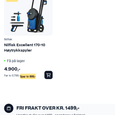
a
r
f
l
e
r
e
Nilfisk
v
Nilfisk Excellent 170-10
a
Høytrykkspyler
r
Få på lager
i
a
4.900
,-
n
Før
kr
5.799
,-
Spar
kr
899
,-
t
e
r
.
A
FRI FRAKT OVER KR. 1499,-
l