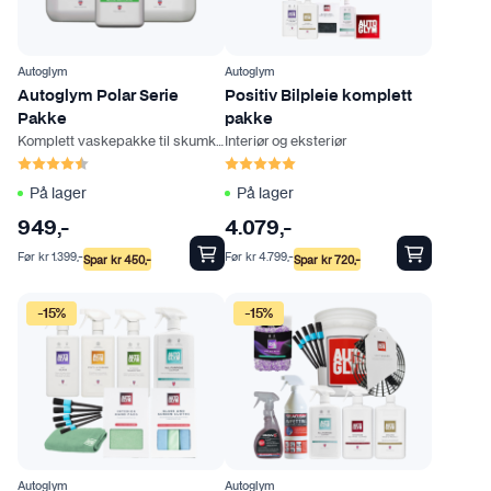
Autoglym
Autoglym
Autoglym Polar Serie
Positiv Bilpleie komplett
Pakke
pakke
Komplett vaskepakke til skumkanon
Interiør og eksteriør
Karakter:
4.3 av 5 mulige
Karakter:
5.0 av 5 mulige
På lager
På lager
949
,-
4.079
,-
Før
kr
1.399
,-
Før
kr
4.799
,-
Spar
kr
450
,-
Spar
kr
720
,-
-15%
-15%
Autoglym
Autoglym