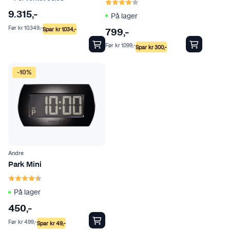
Karakter:
4.0 av 5 mulige
9.315
,-
På lager
Før
kr
10.349
,-
Spar
kr
1.034
,-
799
,-
Før
kr
1.099
,-
Spar
kr
300
,-
-10%
Andre
Park Mini
Karakter:
4.7 av 5 mulige
På lager
450
,-
Før
kr
499
,-
Spar
kr
49
,-