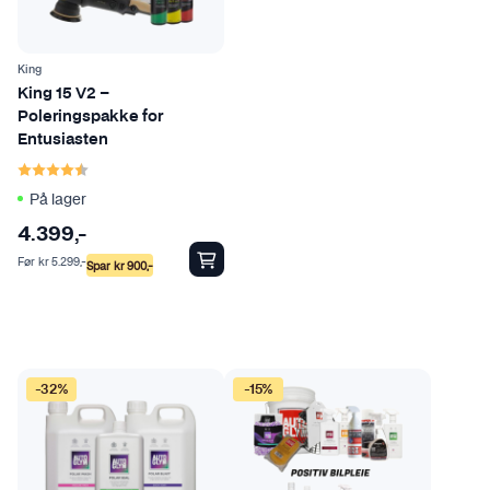
King
King 15 V2 –
Poleringspakke for
Entusiasten
Karakter:
4.8 av 5 mulige
På lager
4.399
,-
Før
kr
5.299
,-
Spar
kr
900
,-
-32%
-15%