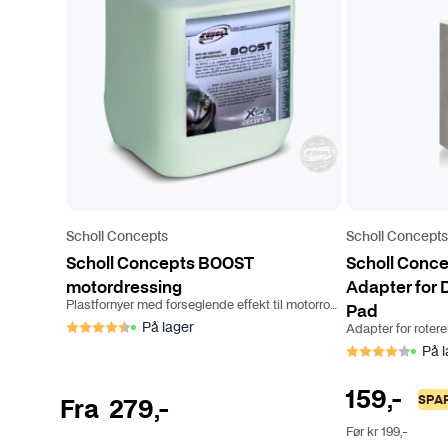
a
e
n
p
t
r
e
o
r
d
.
u
A
k
l
t
t
e
e
t
Scholl Concepts
Scholl Concepts
r
h
Scholl Concepts BOOST
Scholl Conc
n
a
motordressing
Adapter for 
a
r
Plastfornyer med forseglende effekt til motorrommet
Pad
t
Karakter:
4.2 av 5 mulige
f
På lager
Adapter for roter
i
Karakter:
4.0 
l
På l
v
e
e
r
159
,-
SPA
Fra
279
,-
n
e
Før
kr
199
,-
e
v