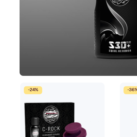
Clay
Glass
Forvask
Se alt i P
Se alt i Lakk
Claybar
PH-nøytral skumsåpe
Se alt i Glass
Bilstereo
Hjem & f
Claysmør
Se alt i Til Skumkanon
Se alt i Bilstereo
Se alt i H
Claysva
Se alt i C
Avfetting
DEFA
Hygien
Se alt i Avfetting
Se alt i DEFA
Se alt i 
Dekkskifte
Lufttørk
D
Se alt i Dekkskifte
Se alt i L
-24%
-36
e
t
t
e
p
r