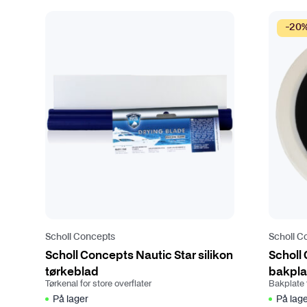
k
a
a
-20
r
n
i
v
a
e
n
l
t
g
e
e
r
s
.
p
A
å
l
p
t
r
e
o
r
Scholl Concepts
Scholl C
d
n
Scholl Concepts Nautic Star silikon
u
Scholl
a
tørkeblad
k
bakpla
t
Tørkenal for store overflater
Bakplate 
t
i
På lager
På lag