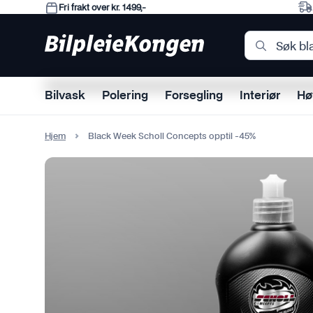
Fri frakt over kr. 1499,-
Bilvask
Polering
Forsegling
Interiør
Hø
Bilvaskpakke
Poleringspakke
Forseglingspakke
Interiørpakke
Høytrykkspakke
Ekstralyspakker
Additiver
Båt
Dekk og
Polerin
Glass
Skinn
Skumka
Arbeids
Elektro
Carava
Populær
Populær
Populær
Populær
Populær
Populær
Hjem
Black Week Scholl Concepts opptil -45%
Se alt i Additiver
Båtpakker
Populær
Dekk
En-steg
Se alt i G
Forsegli
Beholder
Se alt i A
Se alt i E
Caravanp
Se alt i Bilvaskpakke
Se alt i Poleringspakke
Se alt i Forseglingspakke
Se alt i Interiørpakke
Se alt i Høytrykkspakke
Se alt i Ekstralyspakker
Felg
Fin
Rens
Koblinge
Båtvask
Batteri ti
Se alt i 
Grov
Reperasj
Skumkan
Båtkalesje
Caravans
Alt Elektrisk til bil
Plast, 
Ekstraly
Garden
Bilsåpe
Poleringsmaskin
Lakk
Støvsuger
Høytrykkspyler
LED-bar
Medium
Se alt i S
Skumkano
Båtforsegling
Møbler til
Se alt i Alt Elektrisk til bil
Se alt i P
Canbus o
Se alt i 
Se alt i Bilsåpe
Batteri
Coating
Støvsugerpose
Se alt i Høytrykkspyler
Se alt i LED-bar
Se alt i 
Se alt i 
Båtpolering
Telt og M
Cabriole
Festemate
Oscillerende
Hurtigbeskyttelse
Støvsugertilbehør
Båtsanitær
Se alt i 
Plast og
Se alt i C
Kabler og
Roterende
Matt
Se alt i Støvsuger
Batteri
Skinn
Kjemi
Til Skumkanon
Runde Ekstralys
Ekstralys til Båt
Forsegli
Se alt i E
Tvungen rotasjon
Syntetisk og hybrid
Se alt i Batteri
Se alt i S
Se alt i K
Berøringsvask
Se alt i Runde Ekstralys
Se alt i Båt
Rens
Se alt i Poleringsmaskin
Voks