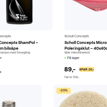
oncepts
Scholl Concepts
 Concepts ShamPol –
Scholl Concepts Micr
m bilsåpe
Poleringsklut – 40x4
shampo med forsegling
Myk mikrofiberklut
er
På lager
89
,-
SPAR
20
,-
-
Før
kr
109
,-
-20%