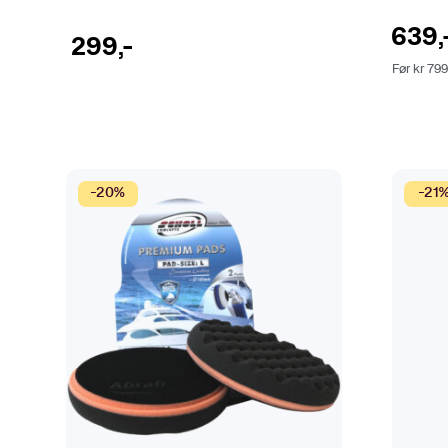
s
v
i
e
639
,
299
,-
d
n
Før
kr
79
e
e
n
k
a
n
v
e
-20%
-21
l
g
e
s
p
å
p
r
o
d