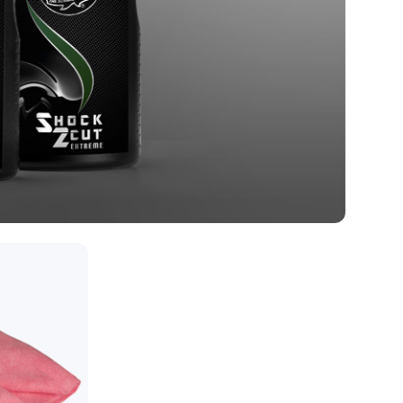
Sprayflaske og pumpekanne
Se alt i Metall
Verktøy
Tørkehåndkle
Se alt i Verktøy
Vaskebøtte
Se alt i Bilvasktilbehør
mi