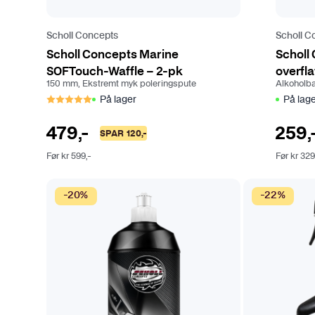
u
k
Scholl Concepts
Scholl C
t
Scholl Concepts Marine
Scholl
s
SOFTouch-Waffle – 2-pk
overfl
i
150 mm, Ekstremt myk poleringspute
Alkoholbas
d
Karakter:
5.0 av 5 mulige
På lager
På lag
e
n
479
,-
259
,
SPAR
120
,-
Før
kr
599
,-
Før
kr
32
D
-20%
-22%
e
t
t
e
p
r
o