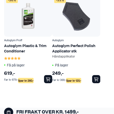
A
-30%
-33%
e
l
n
t
e
r
n
a
Autoglym Proff
Autoglym
t
Autoglym Plastic & Trim
Autoglym Perfect Polish
i
Conditioner
Applicator stk
v
Håndapplikator
Karakter:
5.0 av 5 mulige
e
Få på lager
På lager
n
619
,-
249
e
,-
k
Før
kr
879
,-
Før
kr
369
,-
Spar
kr
260
,-
Spar
kr
120
,-
a
n
v
e
l
FRI FRAKT OVER KR. 1499,-