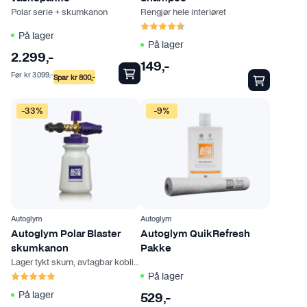
u
Polar serie + skumkanon
Rengjør hele interiøret
k
Karakter:
4.5 av 5 mulige
t
På lager
På lager
e
2.299
,-
t
149
,-
Før
kr
3.099
,-
Spar
kr
800
,-
h
a
-33%
-9%
r
f
l
e
r
e
v
Autoglym
Autoglym
a
Autoglym Polar Blaster
Autoglym QuikRefresh
r
skumkanon
Pakke
Lager tykt skum, avtagbar kobling
i
Karakter:
5.0 av 5 mulige
På lager
a
På lager
n
529
,-