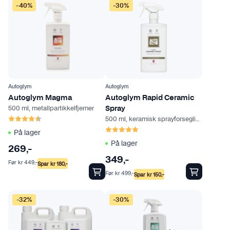
d
-40%
-30%
e
n
Autoglym
Autoglym
Autoglym Magma
Autoglym Rapid Ceramic
500 ml, metallpartikkelfjerner
Spray
Karakter:
4.6 av 5 mulige
500 ml, keramisk sprayforsegling
Karakter:
5.0 av 5 mulige
På lager
På lager
269
,-
349
,-
Før
kr
449
,-
Spar
kr
180
,-
Før
kr
499
,-
Spar
kr
150
,-
-32%
-30%