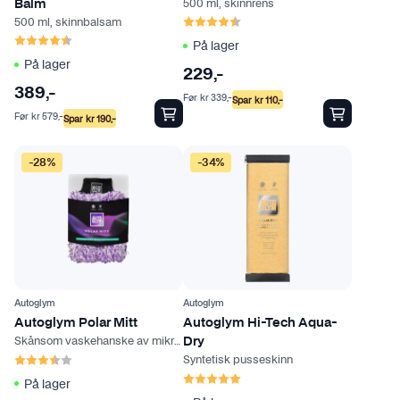
500 ml, skinnrens
Balm
Karakter:
4.8 av 5 mulige
500 ml, skinnbalsam
Karakter:
4.7 av 5 mulige
På lager
På lager
229
,-
389
,-
Før
kr
339
,-
Spar
kr
110
,-
Før
kr
579
,-
Spar
kr
190
,-
-28%
-34%
Autoglym
Autoglym
Autoglym Polar Mitt
Autoglym Hi-Tech Aqua-
Skånsom vaskehanske av mikrofiber
Dry
Karakter:
3.5 av 5 mulige
Syntetisk pusseskinn
Karakter:
5.0 av 5 mulige
På lager