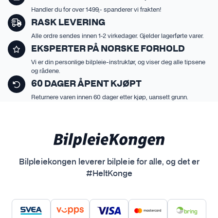
g
Handler du for over 1499,- spanderer vi frakten!
e
RASK LEVERING
s
Alle ordre sendes innen 1-2 virkedager. Gjelder lagerførte varer.
p
EKSPERTER PÅ NORSKE FORHOLD
å
Vi er din personlige bilpleie-instruktør, og viser deg alle tipsene
p
og rådene.
r
60 DAGER ÅPENT KJØPT
o
Returnere varen innen 60 dager etter kjøp, uansett grunn.
d
u
k
t
s
i
Bilpleiekongen leverer bilpleie for alle, og det er
d
#HeltKonge
e
n