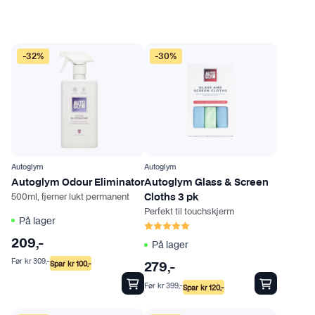
-32%
-30%
Autoglym
Autoglym
Autoglym Odour Eliminator
Autoglym Glass & Screen
500ml, fjerner lukt permanent
Cloths 3 pk
Perfekt til touchskjerm
På lager
Karakter:
5.0 av 5 mulige
209
,-
På lager
Før
kr
309
,-
Spar
kr
100
,-
279
,-
Før
kr
399
,-
Spar
kr
120
,-