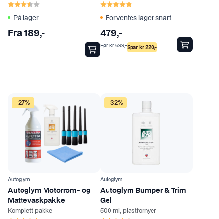
p
Karakter:
3.5 av 5 mulige
Karakter:
5.0 av 5 mulige
k
r
På lager
Forventes lager snart
t
o
e
Fra
189
,-
479
,-
d
t
u
Før
kr
699
,-
Spar
kr
220
,-
h
k
a
t
r
s
f
i
l
-27%
-32%
d
e
e
r
n
e
v
a
r
Autoglym
Autoglym
i
Autoglym Motorrom- og
Autoglym Bumper & Trim
a
Mattevaskpakke
Gel
n
Komplett pakke
500 ml, plastfornyer