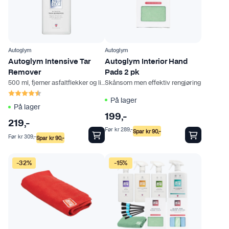
e
r
e
v
Autoglym
Autoglym
a
Autoglym Intensive Tar
Autoglym Interior Hand
r
Remover
Pads 2 pk
i
500 ml, fjerner asfaltflekker og limrester
Skånsom men effektiv rengjøring
a
Karakter:
4.5 av 5 mulige
På lager
n
På lager
t
199
,-
219
,-
e
Før
kr
289
,-
Spar
kr
90
,-
Før
kr
309
,-
r
Spar
kr
90
,-
.
A
-32%
-15%
l
t
e
r
n