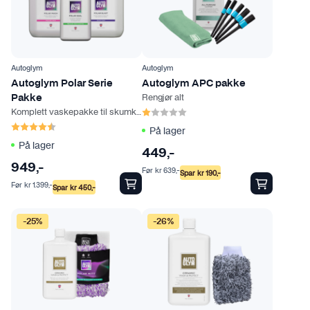
Autoglym
Autoglym
Autoglym Polar Serie
Autoglym APC pakke
Rengjør alt
Pakke
Karakter:
1.0 av 5 mulige
Komplett vaskepakke til skumkanon
Karakter:
4.3 av 5 mulige
På lager
På lager
449
,-
949
,-
Før
kr
639
,-
Spar
kr
190
,-
Før
kr
1.399
,-
Spar
kr
450
,-
-25%
-26%