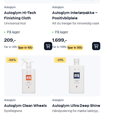
a
Autoglym
Autoglym
t
Autoglym Hi-Tech
Autoglym Interiørpakke –
i
Finishing Cloth
Positivbilpleie
v
Unvisersal klut
Alt du trenger for innvendig vask
e
På lager
På lager
n
209
e
,-
1.699
,-
k
Før
kr
309
,-
Før
kr
1.999
,-
Spar
kr
100
,-
Spar
kr
300
,-
a
D
n
-30%
-31%
e
v
t
e
t
l
e
g
p
e
r
s
o
Autoglym
Autoglym
p
d
Autoglym Clean Wheels
Autoglym Ultra Deep Shine
å
Syrefelgrens
Håndpolering for mørke lakktyper
u