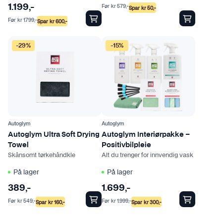
t
Før
kr
579
,-
1.199
,-
Spar
kr
50
,-
e
Før
kr
1.799
,-
Spar
kr
600
,-
r
.
-29%
-15%
A
l
t
e
r
n
a
Autoglym
Autoglym
t
Autoglym Ultra Soft Drying
Autoglym Interiørpakke –
Towel
Positivbilpleie
i
Skånsomt tørkehåndkle
Alt du trenger for innvendig vask
v
e
På lager
På lager
n
389
,-
1.699
,-
e
Før
kr
549
,-
Før
kr
1.999
,-
Spar
kr
160
,-
Spar
kr
300
,-
k
a