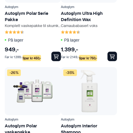
Autoglym
Autoglym
Autoglym Polar Serie
Autoglym Ultra High
Pakke
Definition Wax
Komplett vaskepakke til skumkanon
Carnaubabasert voks
Karakter:
4.3 av 5 mulige
Karakter:
4.7 av 5 mulige
På lager
På lager
949
,-
1.399
,-
Før
kr
1.399
,-
Før
kr
2.149
,-
Spar
kr
450
,-
Spar
kr
750
,-
D
-26%
-35%
e
t
t
e
p
r
o
Autoglym
Autoglym
d
Autoglym Polar
Autoglym Interior
vaskepakke
Shampoo