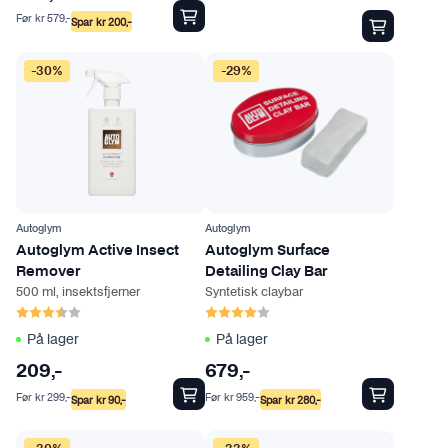
n
h
Før
kr
579
,-
Spar
kr
200
,-
v
a
e
r
-30%
-29%
l
f
g
l
e
e
s
r
p
e
å
v
p
Autoglym
Autoglym
a
r
Autoglym Active Insect
Autoglym Surface
r
o
Remover
Detailing Clay Bar
i
500 ml, insektsfjerner
Syntetisk claybar
d
a
Karakter:
3.5 av 5 mulige
Karakter:
4.0 av 5 mulige
u
n
På lager
På lager
k
t
t
209
,-
679
,-
e
s
Før
kr
299
,-
Før
kr
959
,-
r
Spar
kr
90
,-
Spar
kr
280
,-
i
.
d