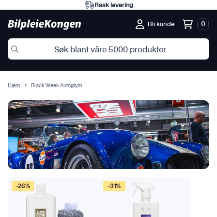
Eksperter på norske forhold
0
Bli kunde
Hjem
Black Week Autoglym
-26%
-31%