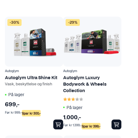
n
v
e
-30%
-29%
l
g
e
s
p
å
p
Autoglym
Autoglym
Autoglym Ultra Shine Kit
Autoglym Luxury
r
Vask, beskyttelse og finish
Bodywork & Wheels
o
Collection
d
På lager
Karakter:
3.0 av 5 mulige
u
699
,-
På lager
k
Før
kr
999
,-
Spar
kr
300
,-
t
1.000
,-
s
Før
kr
1.399
,-
Spar
kr
399
,-
i