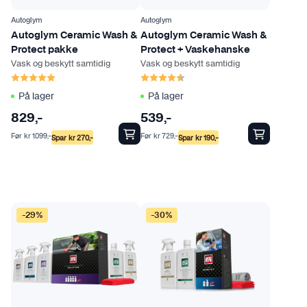
Autoglym
Autoglym
Autoglym Ceramic Wash &
Autoglym Ceramic Wash &
Protect pakke
Protect + Vaskehanske
Vask og beskytt samtidig
Vask og beskytt samtidig
Karakter:
5.0 av 5 mulige
Karakter:
4.8 av 5 mulige
På lager
På lager
829
,-
539
,-
Før
kr
1.099
,-
Før
kr
729
,-
Spar
kr
270
,-
Spar
kr
190
,-
-29%
-30%