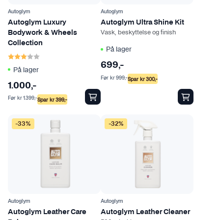
Autoglym
Autoglym
Autoglym Luxury
Autoglym Ultra Shine Kit
Vask, beskyttelse og finish
Bodywork & Wheels
Collection
På lager
Karakter:
3.0 av 5 mulige
699
,-
På lager
Før
kr
999
,-
Spar
kr
300
,-
1.000
,-
Før
kr
1.399
,-
Spar
kr
399
,-
-33%
-32%
Autoglym
Autoglym
Autoglym Leather Care
Autoglym Leather Cleaner