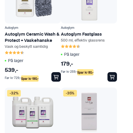
Autoglym
Autoglym
Autoglym Ceramic Wash &
Autoglym Fastglass
500 ml, effektiv glassrens
Protect + Vaskehanske
Karakter:
4.3 av 5 mulige
Vask og beskytt samtidig
Karakter:
4.8 av 5 mulige
På lager
På lager
179
,-
539
,-
Før
kr
259
,-
Spar
kr
80
,-
Før
kr
729
,-
Spar
kr
190
,-
-32%
-35%