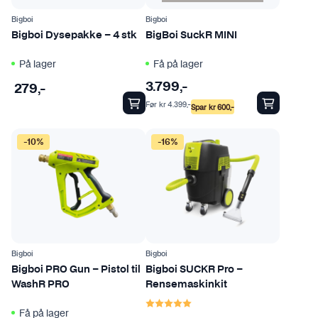
Bigboi
Bigboi
Bigboi Dysepakke – 4 stk
BigBoi SuckR MINI
På lager
Få på lager
3.799
,-
279
,-
Før
kr
4.399
,-
Spar
kr
600
,-
-10%
-16%
Bigboi
Bigboi
Bigboi PRO Gun – Pistol til
Bigboi SUCKR Pro –
WashR PRO
Rensemaskinkit
Karakter:
5.0 av 5 mulige
Få på lager