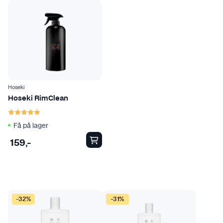
Hoseki
Hoseki RimClean
Karakter:
5.0 av 5 mulige
Få på lager
159
,-
-32%
-31%