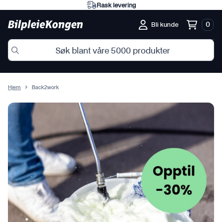
Eksperter på norske forhold
0
Bli kunde
Hjem
Back2work