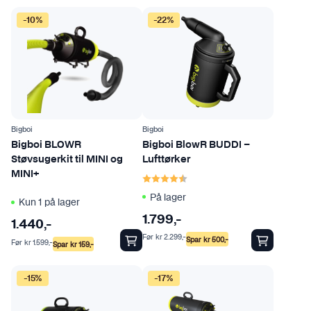
-10%
-22%
Bigboi
Bigboi
Bigboi BLOWR
Bigboi BlowR BUDDI –
Støvsugerkit til MINI og
Lufttørker
Karakter:
4.6 av 5 mulige
MINI+
På lager
Kun 1 på lager
1.799
,-
1.440
,-
Før
kr
2.299
,-
Spar
kr
500
,-
Før
kr
1.599
,-
Spar
kr
159
,-
-15%
-17%