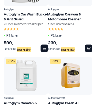
Autoglym
Autoglym
Autoglym Car Wash Bucket
Autoglym Caravan &
& Grit Guard
Motorhome Cleaner
20 liter, minimerer vaskeriper
1 liter, universalrens
Karakter:
5.0 av 5 mulige
Karakter:
5.0 av 5 mulige
På lager
På lager
599
,-
239
,-
Før
kr
849
,-
Før
kr
369
,-
Spar
kr
250
,-
Spar
kr
130
,-
-32%
-21%
Autoglym
Autoglym Proff
Autoglym Caravan &
Autoglym Clean All