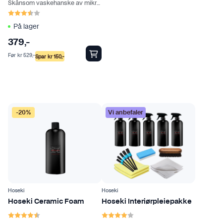
Skånsom vaskehanske av mikrofiber
Karakter:
3.5 av 5 mulige
På lager
379
,-
Før
kr
529
,-
Spar
kr
150
,-
-20%
Vi anbefaler
Hoseki
Hoseki
Hoseki Ceramic Foam
Hoseki Interiørpleiepakke
Karakter:
4.5 av 5 mulige
Karakter:
4.0 av 5 mulige