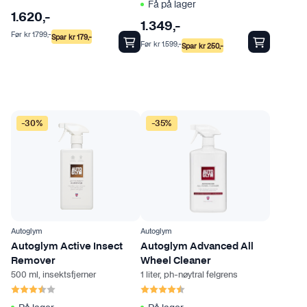
Få på lager
1.620
,-
1.349
,-
Før
kr
1.799
,-
Spar
kr
179
,-
Før
kr
1.599
,-
Spar
kr
250
,-
-30%
-35%
Autoglym
Autoglym
Autoglym Active Insect
Autoglym Advanced All
Remover
Wheel Cleaner
500 ml, insektsfjerner
1 liter, ph-nøytral felgrens
Karakter:
3.5 av 5 mulige
Karakter:
4.7 av 5 mulige