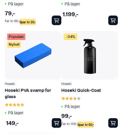
På lager
På lager
79
,-
1.199
,-
Før
kr
99
,-
Spar
kr
20
,-
Populær
-34%
Nyhet
Hoseki
Hoseki
Hoseki PVA svamp for
Hoseki Quick-Coat
Karakter:
3.8 av 5 mulige
glass
Karakter:
5.0 av 5 mulige
På lager
På lager
99
,-
149
,-
Før
kr
149
,-
Spar
kr
50
,-