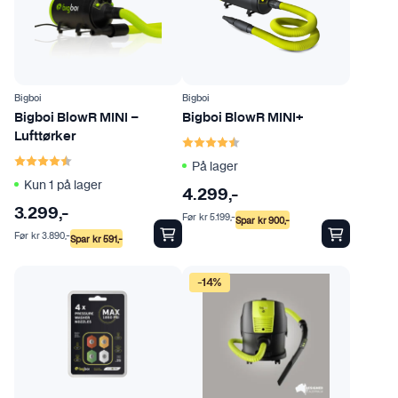
Bigboi
Bigboi
Bigboi BlowR MINI –
Bigboi BlowR MINI+
Karakter:
4.7 av 5 mulige
Lufttørker
Karakter:
4.1 av 5 mulige
På lager
Kun 1 på lager
4.299
,-
3.299
,-
Før
kr
5.199
,-
Spar
kr
900
,-
Før
kr
3.890
,-
Spar
kr
591
,-
-14%