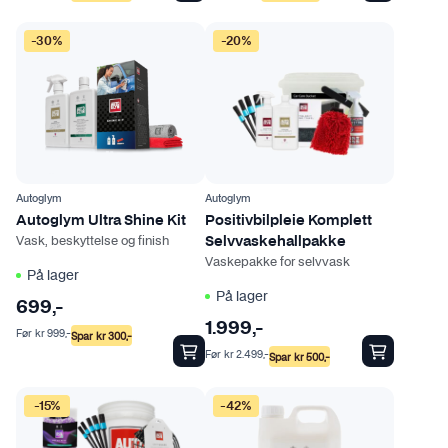
-30%
-20%
Autoglym
Autoglym
Autoglym Ultra Shine Kit
Positivbilpleie Komplett
Vask, beskyttelse og finish
Selvvaskehallpakke
Vaskepakke for selvvask
På lager
På lager
699
,-
1.999
,-
Før
kr
999
,-
Spar
kr
300
,-
Før
kr
2.499
,-
Spar
kr
500
,-
-15%
-42%