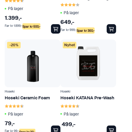
Karakter:
4.7 av 5 mulige
Karakter:
4.0 av 5 mulige
På lager
På lager
1.399
,-
649
,-
Før
kr
1.899
,-
Spar
kr
500
,-
Før
kr
999
,-
Spar
kr
350
,-
-20%
Nyhet
Hoseki
Hoseki
Hoseki Ceramic Foam
Hoseki KATANA Pre-Wash
Karakter:
4.5 av 5 mulige
Karakter:
4.2 av 5 mulige
På lager
På lager
79
,-
499
,-
Før
kr
99
,-
Spar
kr
20
,-