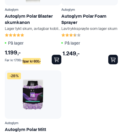
Autoglym
Autoglym
Autoglym Polar Blaster
Autoglym Polar Foam
skumkanon
Sprayer
Lager tykt skum, avtagbar kobling
Lavtrykksprøyte som lager skum
Karakter:
5.0 av 5 mulige
Karakter:
3.9 av 5 mulige
På lager
På lager
1.199
,-
1.249
,-
Før
kr
1.799
,-
Spar
kr
600
,-
-28%
Autoglym
Autoglym Polar Mitt