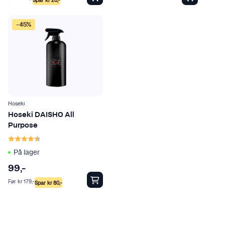
-45%
Hoseki
Hoseki DAISHO All
Purpose
Karakter:
4.5 av 5 mulige
På lager
99
,-
Før
kr
179
,-
Spar
kr
80
,-