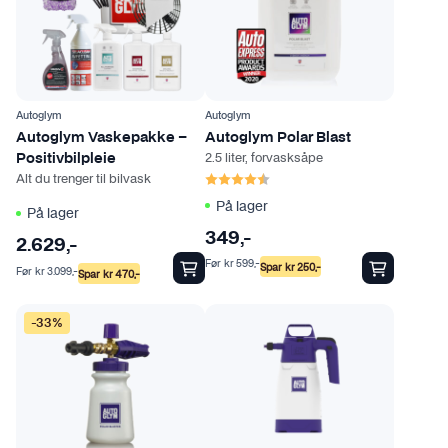
Autoglym
Autoglym
Autoglym Vaskepakke –
Autoglym Polar Blast
2.5 liter, forvasksåpe
Positivbilpleie
Karakter:
4.3 av 5 mulige
Alt du trenger til bilvask
På lager
På lager
349
,-
2.629
,-
Før
kr
599
,-
Spar
kr
250
,-
Før
kr
3.099
,-
Spar
kr
470
,-
-33%