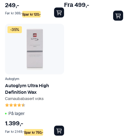
e
Fra
499
,-
249
,-
t
Før
kr
369
,-
Spar
kr
120
,-
h
a
-35%
r
f
l
e
r
e
v
Autoglym
a
Autoglym Ultra High
r
Definition Wax
Carnaubabasert voks
i
Karakter:
4.7 av 5 mulige
a
På lager
n
t
1.399
,-
e
Før
kr
2.149
,-
Spar
kr
750
,-
r