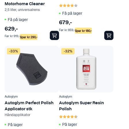
Karakter:
4.0 av 5 mulige
Motorhome Cleaner
2,5 liter, universalrens
Få på lager
Få på lager
679
,-
629
,-
Før
kr
859
,-
Spar
kr
180
,-
Før
kr
919
,-
Spar
kr
290
,-
D
-33%
-32%
e
t
t
e
p
r
o
Autoglym
Autoglym
d
Autoglym Perfect Polish
Autoglym Super Resin
Applicator stk
Polish
u
Håndapplikator
Karakter:
4.7 av 5 mulige
k
t
På lager
På lager