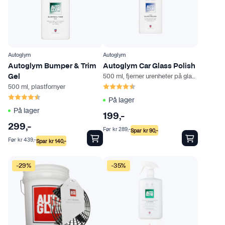
Autoglym
Autoglym
Autoglym Bumper & Trim
Autoglym Car Glass Polish
500 ml, fjerner urenheter på glass
Gel
Karakter:
4.6 av 5 mulige
500 ml, plastfornyer
Karakter:
4.4 av 5 mulige
På lager
På lager
199
,-
299
,-
Før
kr
289
,-
Spar
kr
90
,-
Før
kr
439
,-
Spar
kr
140
,-
-29%
-35%