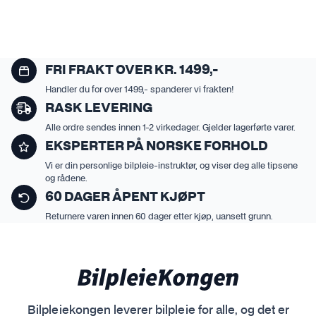
.
A
l
t
FRI FRAKT OVER KR. 1499,-
e
Handler du for over 1499,- spanderer vi frakten!
r
RASK LEVERING
n
Alle ordre sendes innen 1-2 virkedager. Gjelder lagerførte varer.
a
t
EKSPERTER PÅ NORSKE FORHOLD
i
Vi er din personlige bilpleie-instruktør, og viser deg alle tipsene
og rådene.
v
e
60 DAGER ÅPENT KJØPT
n
Returnere varen innen 60 dager etter kjøp, uansett grunn.
e
k
a
n
v
Bilpleiekongen leverer bilpleie for alle, og det er