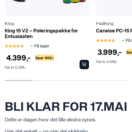
King
PadKing
King 15 V2 – Poleringspakke for
Carwise PC-15 
Entusiasten
Karakter:
5.0 
På 
Karakter:
4.8 av 5 mulige
På lager
3.999
,-
Sp
4.399
,-
Spar
900
,-
Før
kr
4.599
,-
Før
kr
5.299
,-
BLI KLAR FOR 17.MAI
Dette er dagen hvor det lille ekstra synes.
Gjør det enkelt – og gjør det skikkelig.