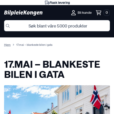
Rask levering
0
Bli kunde
Hjem
17.mai – blankeste bilen i gata
17.MAI – BLANKESTE
BILEN I GATA