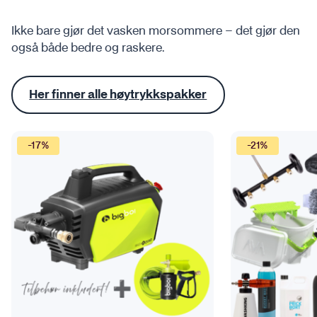
Ikke bare gjør det vasken morsommere – det gjør den
også både bedre og raskere.
Her finner alle høytrykkspakker
-17%
-21%