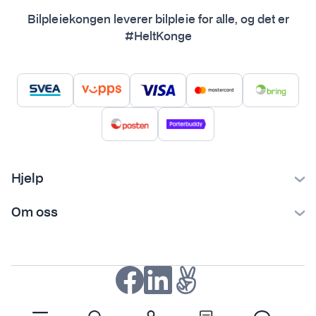
Bilpleiekongen leverer bilpleie for alle, og det er
#HeltKonge
Hjelp
Kontakt oss
Om oss
Ofte stilte spørsmål
Bilpleiekongen
Frakt og levering
Bilpleietips
Retur og reklamasjon
NAF-medlem
Fordeler med SVEA