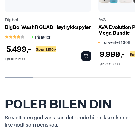
Bigboi
AVA
BigBoi WashR QUAD Høytrykkspyler
AVA Evolution 
Mega Bundle
Karakter:
4.0 av 5 mulige
På lager
Forventet 10.08
5.499
,-
Spar
1.100
,-
9.999
,-
Sp
Før
kr
6.599
,-
Før
kr
12.599
,-
POLER BILEN DIN
Selv etter en god vask kan det hende bilen ikke skinner
like godt som penskoa.