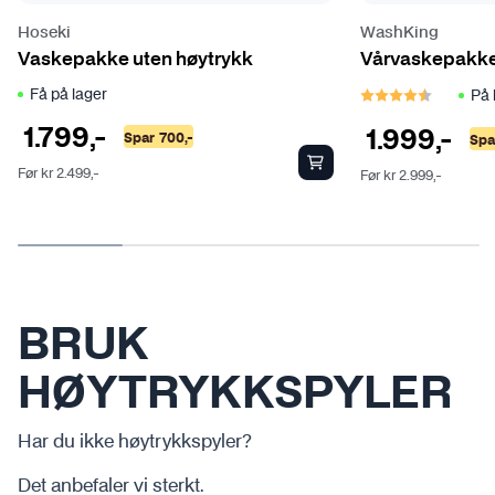
Hoseki
WashKing
Vaskepakke uten høytrykk
Vårvaskepakk
Karakter:
4.5 
Få på lager
På 
1.799
,-
1.999
,-
Spar
700
,-
Spa
Før
kr
2.499
,-
Før
kr
2.999
,-
BRUK
HØYTRYKKSPYLER
Har du ikke høytrykkspyler?
Det anbefaler vi sterkt.